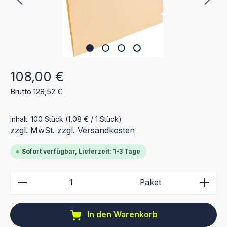
Regulärer Preis:
108,00 €
Brutto 128,52 €
Inhalt:
100 Stück
(1,08 € / 1 Stück)
zzgl. MwSt. zzgl. Versandkosten
Sofort verfügbar, Lieferzeit: 1-3 Tage
Produkt Anzahl: Gib den gewünschten Wert ein ode
Paket
In den Warenkorb