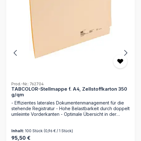
Prod.-Nr.: 762704
TABCOLOR-Stellmappe f. A4, Zellstoffkarton 350
g/qm
- Effizientes laterales Dokumentenmanagement für die
stehende Registratur - Hohe Belastbarkeit durch doppelt
umleimte Vorderkanten - Optimale Übersicht in der
Kassettenregistratur für bis zu 150 Blatt - Präzise
Beschriftungshilfe durch geprägte Markierungen am
Inhalt:
100 Stück
(0,96 € / 1 Stück)
Tabrand Die Tabcolor Stellmappe in Chamois ist die
ideale Lösung für eine strukturierte und platzsparende
Regulärer Preis:
95,50 €