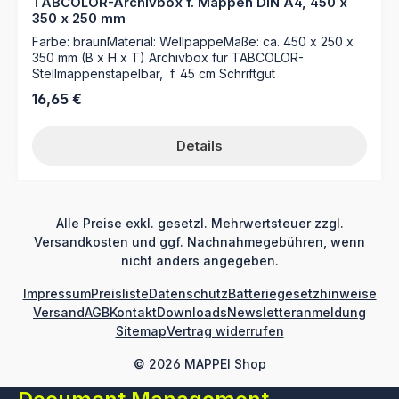
TABCOLOR-Archivbox f. Mappen DIN A4, 450 x
Vorderkanten, rundum gerundete Ecken Besonderheit:
350 x 250 mm
Geprägte Positionierungshilfen für Etiketten am Tabrand
Systemkompatibilität: Optimiert für das Tabcolor System
Farbe: braunMaterial: WellpappeMaße: ca. 450 x 250 x
und Kassettenregistraturen Vorteil: Enorme Zeitersparnis
350 mm (B x H x T) Archivbox für TABCOLOR-
durch direkten Zugriff in stehender Ablage Herkunft:
Stellmappenstapelbar, f. 45 cm Schriftgut
Qualitätsware Made in Germany
Regulärer Preis:
16,65 €
Details
Alle Preise exkl. gesetzl. Mehrwertsteuer zzgl.
Versandkosten
und ggf. Nachnahmegebühren, wenn
nicht anders angegeben.
Impressum
Preisliste
Datenschutz
Batteriegesetzhinweise
Versand
AGB
Kontakt
Downloads
Newsletteranmeldung
Sitemap
Vertrag widerrufen
© 2026 MAPPEI Shop