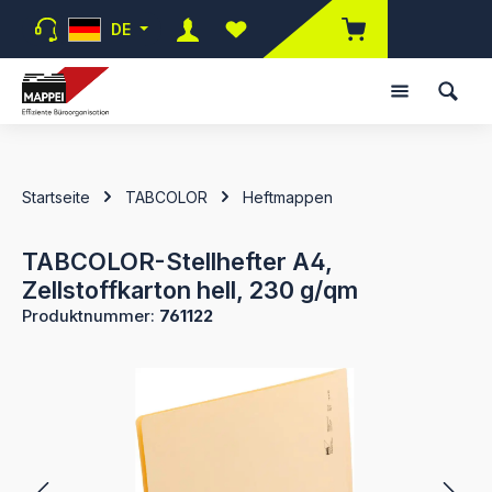
Zum Hauptinhalt springen
DE
Du hast 0 Produkte auf dem Merk
Startseite
TABCOLOR
Heftmappen
TABCOLOR-Stellhefter A4,
Zellstoffkarton hell, 230 g/qm
Produktnummer:
761122
Bildergalerie überspringen