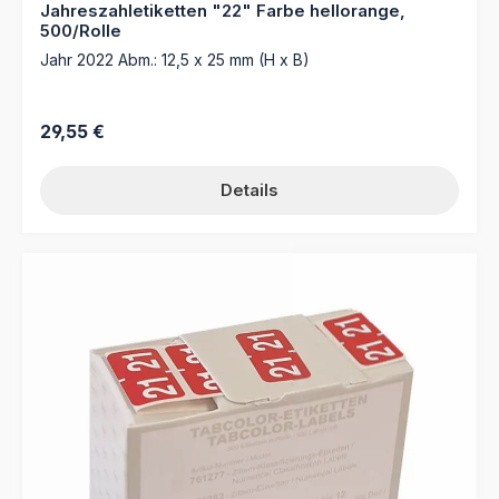
Jahreszahletiketten "22" Farbe hellorange,
500/Rolle
Jahr 2022 Abm.: 12,5 x 25 mm (H x B)
Regulärer Preis:
29,55 €
Details