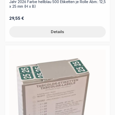
Jahr 2026 Farbe hellblau 500 Etiketten je Rolle Abm.: 12,5
x 25 mm (H x B)
Regulärer Preis:
29,55 €
Details