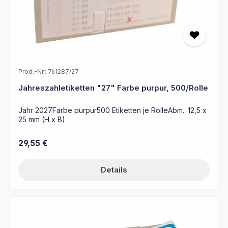
Prod.-Nr.: 761287/27
Jahreszahletiketten "27" Farbe purpur, 500/Rolle
Jahr 2027Farbe purpur500 Etiketten je RolleAbm.: 12,5 x
25 mm (H x B)
Regulärer Preis:
29,55 €
Details