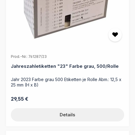
Prod.-Nr.: 761287/23
Jahreszahletiketten "23" Farbe grau, 500/Rolle
Jahr 2023 Farbe grau 500 Etiketten je Rolle Abm.: 12,5 x
25 mm (H x B)
Regulärer Preis:
29,55 €
Details