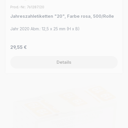
Prod.-Nr.: 761287/20
Jahreszahletiketten "20", Farbe rosa, 500/Rolle
Jahr 2020 Abm.: 12,5 x 25 mm (H x B)
Regulärer Preis:
29,55 €
Details