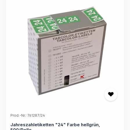
Prod.-Nr.: 761287/24
Jahreszahletiketten "24" Farbe hellgrün,
500/Rolle