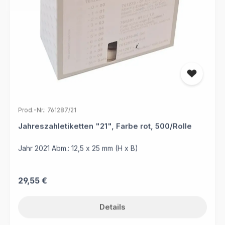
Prod.-Nr.: 761287/21
Jahreszahletiketten "21", Farbe rot, 500/Rolle
Jahr 2021 Abm.: 12,5 x 25 mm (H x B)
Regulärer Preis:
29,55 €
Details