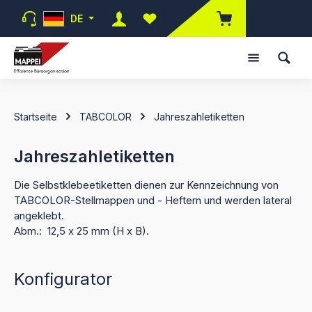
Zum Hauptinhalt springen
DE
Du hast 0 Produkte auf dem Merk
Startseite
TABCOLOR
Jahreszahletiketten
Jahreszahletiketten
Die Selbstklebeetiketten dienen zur Kennzeichnung von
TABCOLOR-Stellmappen und - Heftern und werden lateral
angeklebt.
Abm.: 12,5 x 25 mm (H x B).
Konfigurator