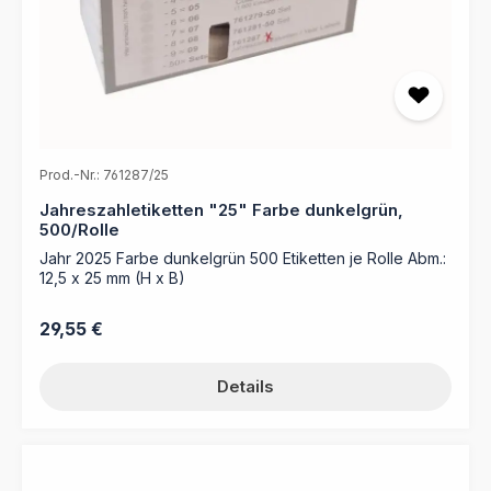
Prod.-Nr.: 761287/25
Jahreszahletiketten "25" Farbe dunkelgrün,
500/Rolle
Jahr 2025 Farbe dunkelgrün 500 Etiketten je Rolle Abm.:
12,5 x 25 mm (H x B)
Regulärer Preis:
29,55 €
Details