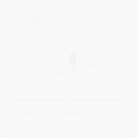
Prod.-Nr.: 761287/19
Jahreszahletiketten "19", Farbe braun, 500/Rolle
Jahr 2019 Abm.: 12,5 x 25 mm (H x B)
Regulärer Preis:
26,75 €