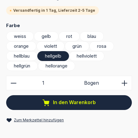
Versandfertig in 1 Tag, Lieferzeit 2-5 Tage
auswählen
Farbe
weiss
gelb
rot
blau
orange
violett
grün
rosa
hellblau
hellgelb
hellviolett
hellgrün
hellorange
Produkt Anzahl: Gib den gewünschten Wert ein ode
Bogen
In den Warenkorb
Zum Merkzettel hinzufügen