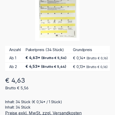
Anzahl
Paketpreis (34 Stück)
Grundpreis
€ 4,63*
Ab
1
(Brutto € 5,56)
€ 0,14*
(Brutto € 0,16)
€ 4,53*
Ab
2
(Brutto € 5,44)
€ 0,13*
(Brutto € 0,16)
Regulärer Preis:
€ 4,63
Brutto € 5,56
Inhalt:
34 Stück
(€ 0,14* / 1 Stück)
Inhalt:
34 Stück
Preise exkl. MwSt. zzgl. Versandkosten