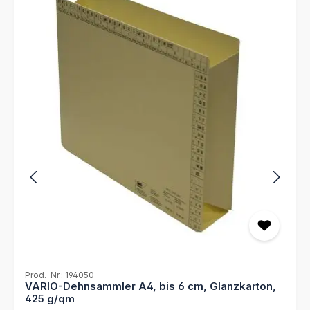
behalten Sie stets den Überblick und sparen wertvolle
Zeit bei Ihrer Arbeit. Verlassen Sie sich auf die bewährte
Qualität von MAPPEI und optimieren Sie Ihre
Büroorganisation mit diesem praktischen Produkt. -
Selbstklebender Schreibkarton - Maße: 10 mm x 30 mm -
50 Stück je Bogen - Selbstklebende Kartonreiter zum
Selbstbeschriften - Einfach an verschiedenste
Ordnungsmappen anzubringen - Verschiedene Farben
für einfaches Auffinden der Dokumente - Unterstützt
eine übersichtliche Organisation Ihrer Unterlagen durch
Bildung von Reiter Akten - Für umfangreiche
Organisationen bieten wir einen Druckservice nach Ihren
Vorgaben (Dateien) an!
Prod.-Nr.: 194050
VARIO-Dehnsammler A4, bis 6 cm, Glanzkarton,
425 g/qm