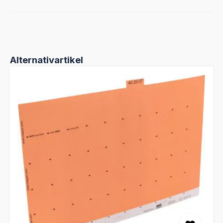
Produktgalerie überspringen
Alternativartikel