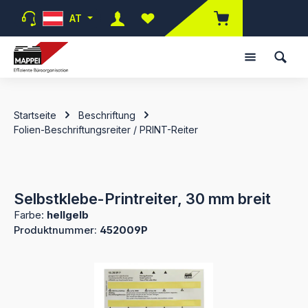
Zum Hauptinhalt springen
AT
Du hast 0 Produkte auf dem Merk
Startseite
Beschriftung
Folien-Beschriftungsreiter / PRINT-Reiter
Selbstklebe-Printreiter, 30 mm breit
Farbe:
hellgelb
Produktnummer:
452009P
Bildergalerie überspringen