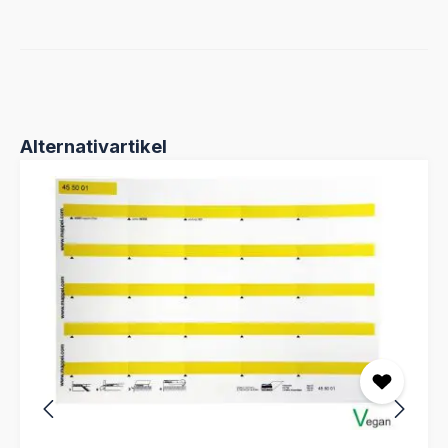
Produktgalerie überspringen
Alternativartikel