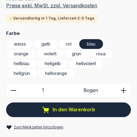
Preise exkl. MwSt. zzgl. Versandkosten
Versandfertig in 1 Tag, Lieferzeit 2-5 Tage
auswählen
Farbe
weiss
gelb
rot
blau
orange
violett
grün
rosa
hellblau
hellgelb
hellviolett
hellgrün
hellorange
Produkt Anzahl: Gib den gewünschten Wert ein ode
Bogen
In den Warenkorb
Zum Merkzettel hinzufügen