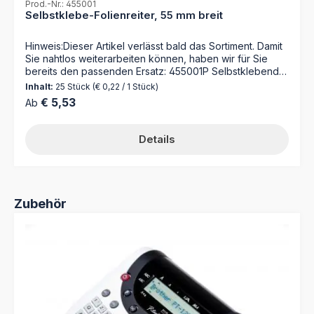
Prod.-Nr.: 455001
Selbstklebe-Folienreiter, 55 mm breit
Hinweis:Dieser Artikel verlässt bald das Sortiment. Damit
Sie nahtlos weiterarbeiten können, haben wir für Sie
bereits den passenden Ersatz: 455001P Selbstklebende
Reiter mit Schuztfolie 55 mm zum Selbstbeschriften für
Inhalt:
25 Stück
(€ 0,22 / 1 Stück)
alphabetische Suchbegriffe 1 Bogen = 25 Reiter Farbe:
Regulärer Preis:
€ 5,53
Ab
gelb Material: Karton, Folie Für umfangreicher
Organisationen bieten wir einen Druckservice nach Ihren
Vorgaben (Dateien) an.
Details
Produktgalerie überspringen
Zubehör