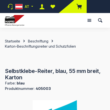
Zum Hauptinhalt springen
AT
Du hast 0 Produkte auf dem Merk
Startseite
Beschriftung
Karton-Beschriftungsreiter und Schutzfolien
Selbstklebe-Reiter, blau, 55 mm breit,
Karton
Farbe:
blau
Produktnummer:
405003
Bildergalerie überspringen