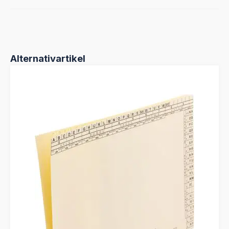
Produktgalerie überspringen
Alternativartikel