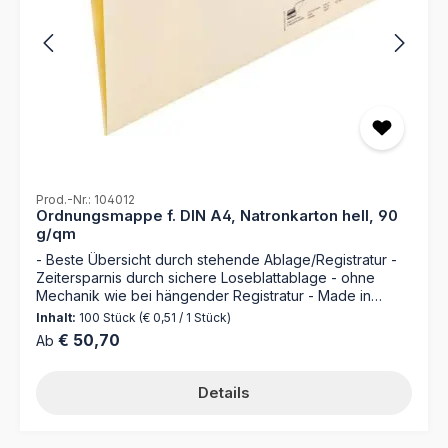
Prod.-Nr.: 104012
Ordnungsmappe f. DIN A4, Natronkarton hell, 90
g/qm
- Beste Übersicht durch stehende Ablage/Registratur -
Zeitersparnis durch sichere Loseblattablage - ohne
Mechanik wie bei hängender Registratur - Made in
Germany Die Ordnungsmappe 104012 von MAPPEI ist die
Inhalt:
100 Stück
(€ 0,51 / 1 Stück)
ideale Lösung für die effiziente Aufbewahrung und
Regulärer Preis:
€ 50,70
Ab
Organisation von Dokumenten. Hergestellt aus feinem
Natronkarton mit 90 g/m² und mit praktischen Features
ausgestattet, bietet sie eine übersichtliche Organisation
Details
für kleine Papiermengen. Dabei sorgt die Loseblatt-
Ablage durch die integrierten Seitenklappen für sichere
Aufbewahrung. Bringen Sie Ordnung in Ihre Unterlagen