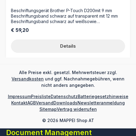
Beschriftungsgerät Brother P-Touch D200mit 9 mm
Beschriftungsband schwarz auf transparent mit 12 mm
Beschriftungsband schwarz auf weißsowie
Benutzerhandbuch
Regulärer Preis:
€ 59,20
Details
Alle Preise exkl. gesetzl. Mehrwertsteuer zzgl.
Versandkosten
und ggf. Nachnahmegebühren, wenn
nicht anders angegeben.
Impressum
Preisliste
Datenschutz
Batteriegesetzhinweise
Kontakt
AGB
Versand
Downloads
Newsletteranmeldung
Sitemap
Vertrag widerrufen
© 2026 MAPPEI Shop AT
Document Management