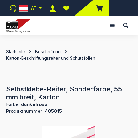
Zum Hauptinhalt springen
AT
Du hast 0 Produkte auf dem Merk
Startseite
Beschriftung
Karton-Beschriftungsreiter und Schutzfolien
Selbstklebe-Reiter, Sonderfarbe, 55
mm breit, Karton
Farbe:
dunkelrosa
Produktnummer:
405015
Bildergalerie überspringen