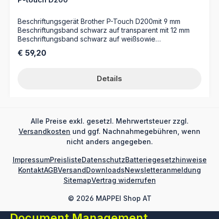
Beschriftungsgerät Brother P-Touch D200mit 9 mm
Beschriftungsband schwarz auf transparent mit 12 mm
Beschriftungsband schwarz auf weißsowie
Benutzerhandbuch
Regulärer Preis:
€ 59,20
Details
Alle Preise exkl. gesetzl. Mehrwertsteuer zzgl.
Versandkosten
und ggf. Nachnahmegebühren, wenn
nicht anders angegeben.
Impressum
Preisliste
Datenschutz
Batteriegesetzhinweise
Kontakt
AGB
Versand
Downloads
Newsletteranmeldung
Sitemap
Vertrag widerrufen
© 2026 MAPPEI Shop AT
Document Management