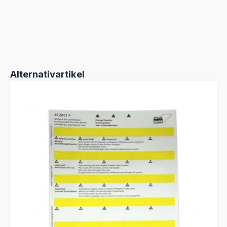
Produktgalerie überspringen
Alternativartikel