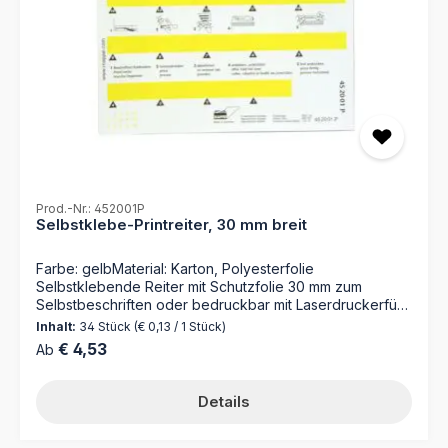
Prod.-Nr.: 452001P
Selbstklebe-Printreiter, 30 mm breit
Farbe: gelbMaterial: Karton, Polyesterfolie
Selbstklebende Reiter mit Schutzfolie 30 mm zum
Selbstbeschriften oder bedruckbar mit Laserdruckerfür
numerische Suchbegriffe 1 Bogen = 34 Reiter Nutzen
Inhalt:
34 Stück
(€ 0,13 / 1 Stück)
Sie zum Bedrucken unsere webbasierte Software:
Regulärer Preis:
€ 4,53
Ab
https://www.mappei.de/de/unternehmen/service/mappei
-print-20/ Für umfangreiche Organisationen bieten wir
einen Druckservice nach Ihren Vorgaben (Dateien) an!
Details