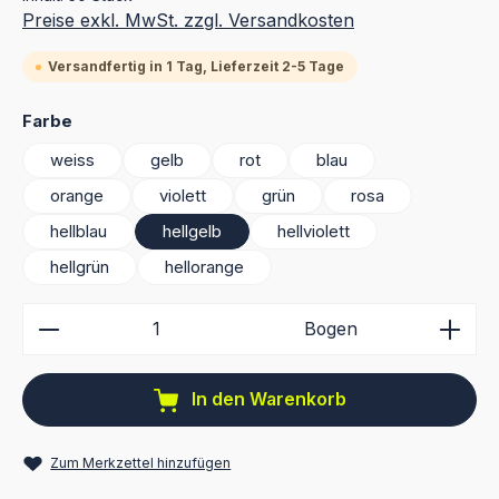
Preise exkl. MwSt. zzgl. Versandkosten
Versandfertig in 1 Tag, Lieferzeit 2-5 Tage
auswählen
Farbe
weiss
gelb
rot
blau
orange
violett
grün
rosa
hellblau
hellgelb
hellviolett
hellgrün
hellorange
Produkt Anzahl: Gib den gewünschten Wert ein ode
Bogen
In den Warenkorb
Zum Merkzettel hinzufügen