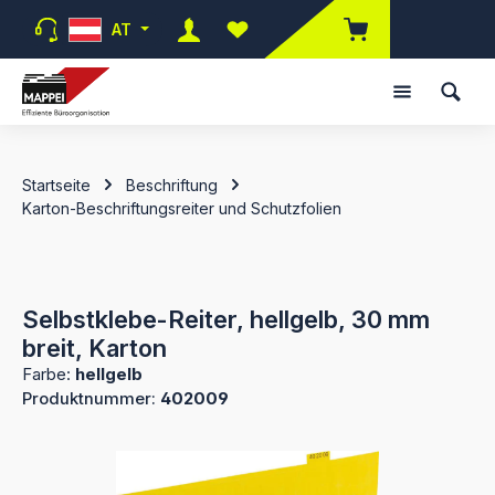
Zum Hauptinhalt springen
AT
Du hast 0 Produkte auf dem Merk
Startseite
Beschriftung
Karton-Beschriftungsreiter und Schutzfolien
Selbstklebe-Reiter, hellgelb, 30 mm
breit, Karton
Farbe:
hellgelb
Produktnummer:
402009
Bildergalerie überspringen