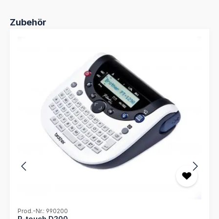
Produktgalerie überspringen
Zubehör
Prod.-Nr.: 990200
P-touch D200