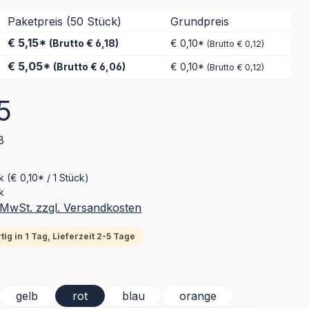
Paketpreis (50 Stück)
Grundpreis
€ 5,15*
(Brutto € 6,18)
€ 0,10*
(Brutto € 0,12)
€ 5,05*
(Brutto € 6,06)
€ 0,10*
(Brutto € 0,12)
eis:
5
8
ck
(€ 0,10* / 1 Stück)
k
. MwSt. zzgl. Versandkosten
ig in 1 Tag, Lieferzeit 2-5 Tage
ählen
gelb
rot
blau
orange