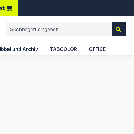
orb
em Merkzettel
öbel und Archiv
TABCOLOR
OFFICE