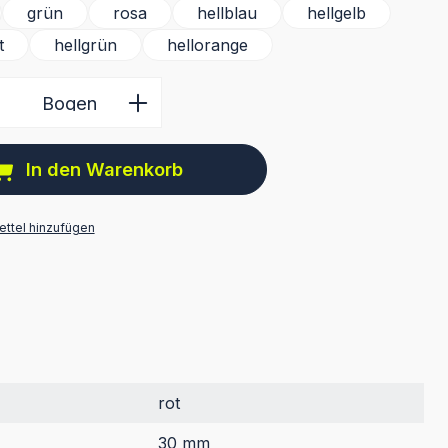
grün
rosa
hellblau
hellgelb
t
hellgrün
hellorange
 Anzahl: Gib den gewünschten Wert ein 
Bogen
In den Warenkorb
ttel hinzufügen
rot
30 mm