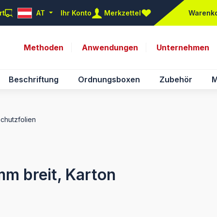
rt
AT
Ihr Konto
Merkzettel
Warenk
Du hast 0 Produkte auf d
Methoden
Anwendungen
Unternehmen
Beschriftung
Ordnungsboxen
Zubehör
M
Schutzfolien
mm breit, Karton