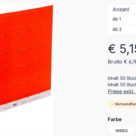
Anzahl
Ab
1
Ab
2
Regulärer Pr
€ 5,1
Brutto € 6,1
Inhalt:
50 Stü
Inhalt:
50 Stüc
Preise exkl
Versandfert
ausw
Farbe
weiss