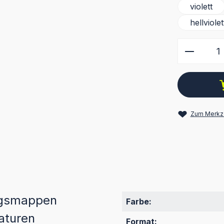
violett
hellviolet
Produkt
Zum Merkze
ngsmappen
Farbe:
raturen
Format: