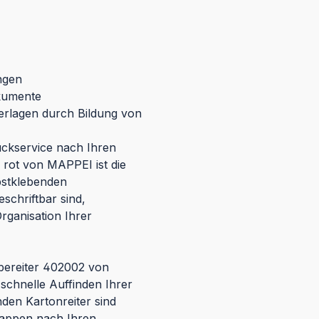
ngen
okumente
terlagen durch Bildung von
uckservice nach Ihren
 rot von MAPPEI ist die
bstklebenden
eschriftbar sind,
Organisation Ihrer
ebereiter 402002 von
 schnelle Auffinden Ihrer
en Kartonreiter sind
Mappen nach Ihren