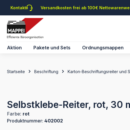
m Hauptinhalt springen
Zur Suche springen
Zur Hauptnavigation springen
Kontakt
Versandkosten frei ab 100€ Nettowarenwe
Aktion
Pakete und Sets
Ordnungsmappen
Startseite
Beschriftung
Karton-Beschriftungsreiter und 
Selbstklebe-Reiter, rot, 30 
Farbe:
rot
Produktnummer:
402002