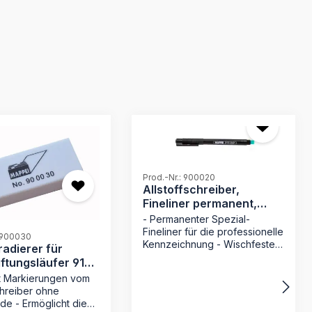
Prod.-Nr.: 900020
Allstoffschreiber,
Fineliner permanent,
schwarz
- Permanenter Spezial-
Fineliner für die professionelle
: 900030
Kennzeichnung - Wischfeste
radierer für
Tinte: Trocknet
ftungsläufer 9124
sekundenschnell für sauberes
nt Markierungen vom
Arbeiten - Maximale
chreiber ohne
Lichtbeständigkeit für
de - Ermöglicht die
dauerhaft lesbare