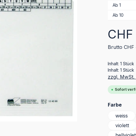
Ab
1
Ab
10
Regulärer Pr
CHF 
Brutto CHF 
Inhalt:
1 Stück
Inhalt:
1 Stück
zzgl. MwSt.
Sofort verf
ausw
Farbe
weiss
violett
hellviolet