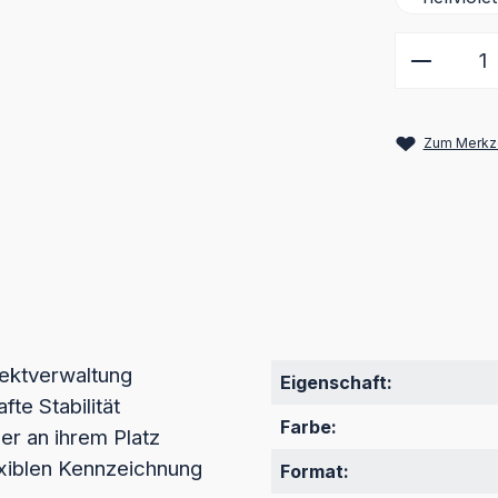
Produkt
Zum Merkze
ektverwaltung
Eigenschaft:
te Stabilität
Farbe:
er an ihrem Platz
exiblen Kennzeichnung
Format: