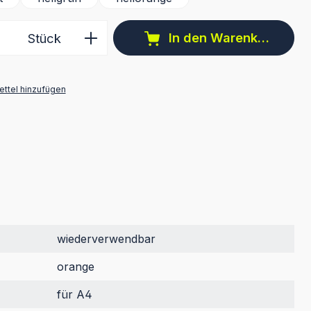
 Anzahl: Gib den gewünschten Wert ein 
In den Warenkorb
Stück
ttel hinzufügen
wiederverwendbar
orange
für A4