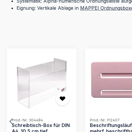
Systematik: Alpha-numerische Ordnungsleiste aufg
Eignung: Vertikale Ablage in
MAPPEI Ordnungsbox
Produktgalerie überspringen
Prod.-Nr.: 304484
Prod.-Nr.: 912407
Schreibtisch-Box für DIN
Beschriftungsläuf
A4, 10,5 cm tief,
mehrf. beschriftba