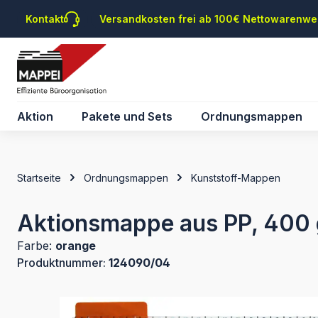
m Hauptinhalt springen
Zur Suche springen
Zur Hauptnavigation springen
Kontakt
Versandkosten frei ab 100€ Nettowarenwe
Aktion
Pakete und Sets
Ordnungsmappen
Startseite
Ordnungsmappen
Kunststoff-Mappen
Aktionsmappe aus PP, 400 g
Farbe:
orange
Produktnummer:
124090/04
Bildergalerie überspringen