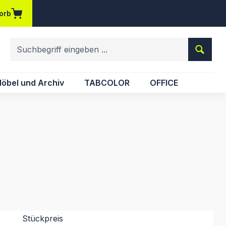
orb
em Merkzettel
öbel und Archiv
TABCOLOR
OFFICE
Stückpreis