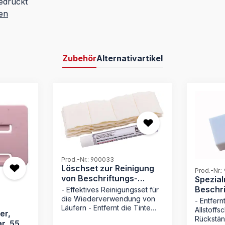
edruckt
en
Zubehör
Alternativartikel
Prod.-Nr.: 900033
Löschset zur Reinigung
Prod.-Nr.
von Beschriftungs-
Spezial
Läufern 9124..
Beschri
- Effektives Reinigungsset für
..
die Wiederverwendung von
- Entfer
Läufern - Entfernt die Tinte
Allstoffs
er,
des Allstoffschreibers
Rückstän
r, 55