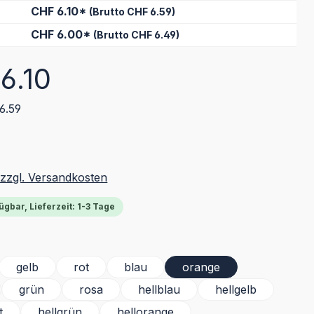
CHF 6.10*
(Brutto CHF 6.59)
CHF 6.00*
(Brutto CHF 6.49)
eis:
6.10
6.59
 zzgl. Versandkosten
ügbar, Lieferzeit: 1-3 Tage
ählen
gelb
rot
blau
orange
grün
rosa
hellblau
hellgelb
t
hellgrün
hellorange