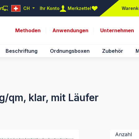
rt
CH
Ihr Konto
Merkzettel
Warenk
Du hast 0 Produkte auf d
Methoden
Anwendungen
Unternehmen
Beschriftung
Ordnungsboxen
Zubehör
M
/qm, klar, mit Läufer
Anzahl