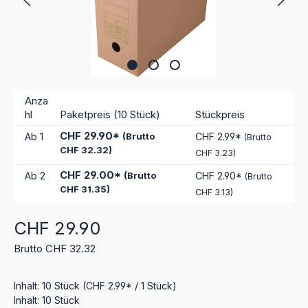
Anza
hl
Paketpreis (10 Stück)
Stückpreis
CHF 29.90*
Ab
1
(Brutto
CHF 2.99*
(Brutto
CHF 32.32)
CHF 3.23)
CHF 29.00*
Ab
2
(Brutto
CHF 2.90*
(Brutto
CHF 31.35)
CHF 3.13)
Regulärer Preis:
CHF 29.90
Brutto CHF 32.32
Inhalt:
10 Stück
(CHF 2.99* / 1 Stück)
Inhalt:
10 Stück