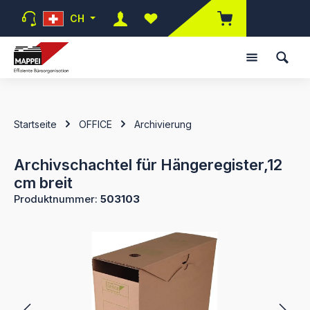
Zum Hauptinhalt springen
CH
Du hast 0 Produkte auf dem Mer
Startseite
OFFICE
Archivierung
Archivschachtel für Hängeregister,12
cm breit
Produktnummer:
503103
Bildergalerie überspringen