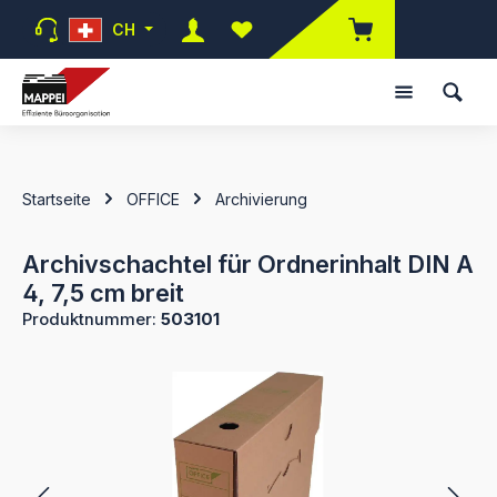
Zum Hauptinhalt springen
CH
Du hast 0 Produkte auf dem Mer
Startseite
OFFICE
Archivierung
Archivschachtel für Ordnerinhalt DIN A
4, 7,5 cm breit
Produktnummer:
503101
Bildergalerie überspringen