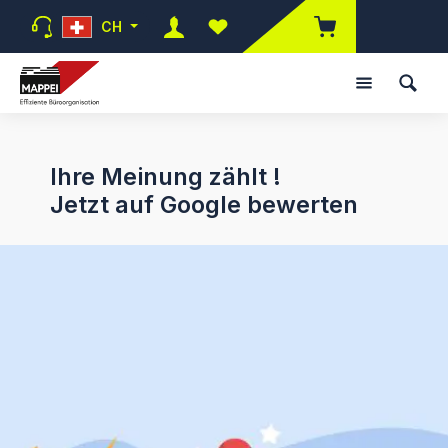
Zum Hauptinhalt springen
CH
Du hast 0 Produkte auf dem Mer
Ihre Meinung zählt !
Jetzt auf Google bewerten
Mehr erfahren