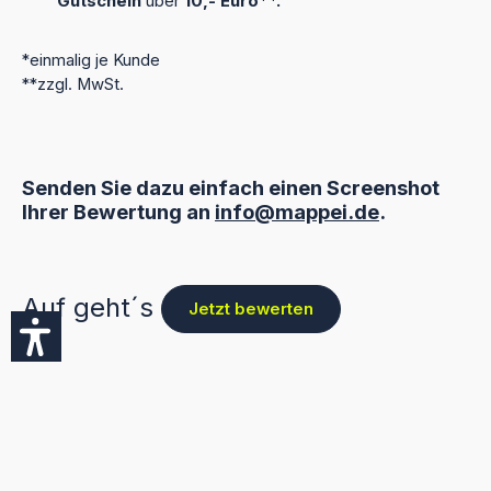
Gutschein
über
10,- Euro**.
*einmalig je Kunde
**zzgl. MwSt.
Senden Sie dazu einfach einen Screenshot
Ihrer Bewertung an
info@mappei.de
.
Auf geht´s
Jetzt bewerten
Alle Preise exkl. gesetzl. Mehrwertsteuer zzgl.
Versandkosten
und ggf. Nachnahmegebühren, wenn
nicht anders angegeben.