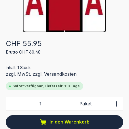
Regulärer Preis:
CHF 55.95
Brutto CHF 60.48
Inhalt:
1 Stück
zzgl. MwSt. zzgl. Versandkosten
Sofort verfügbar, Lieferzeit: 1-3 Tage
Produkt Anzahl: Gib den gewünschten Wert ein ode
Paket
In den Warenkorb