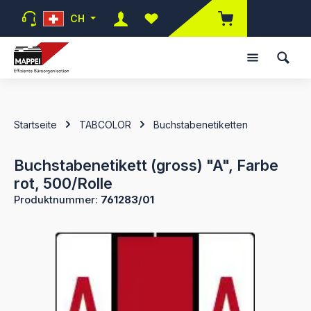
Zum Hauptinhalt springen
CH
Du hast 0 Produkte auf dem Mer
Startseite
TABCOLOR
Buchstabenetiketten
Buchstabenetikett (gross) "A", Farbe
rot, 500/Rolle
Produktnummer:
761283/01
Bildergalerie überspringen