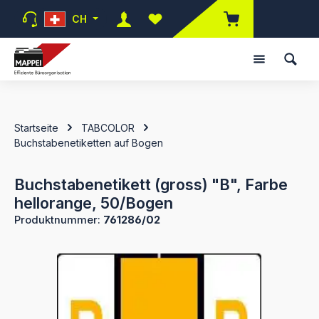
Zum Hauptinhalt springen
CH
Du hast 0 Produkte auf dem Mer
Startseite
TABCOLOR
Buchstabenetiketten auf Bogen
Buchstabenetikett (gross) "B", Farbe
hellorange, 50/Bogen
Produktnummer:
761286/02
Bildergalerie überspringen