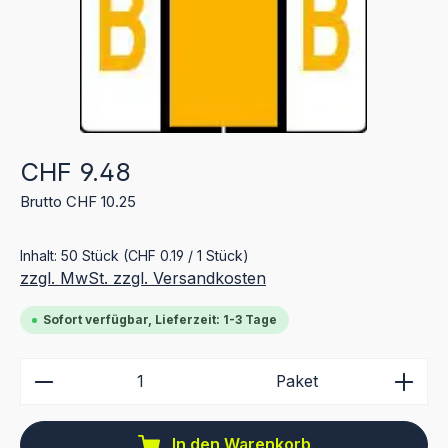
Regulärer Preis:
CHF 9.48
Brutto CHF 10.25
Inhalt:
50 Stück
(CHF 0.19 / 1 Stück)
zzgl. MwSt. zzgl. Versandkosten
Sofort verfügbar, Lieferzeit: 1-3 Tage
Produkt Anzahl: Gib den gewünschten Wert ein ode
Paket
In den Warenkorb