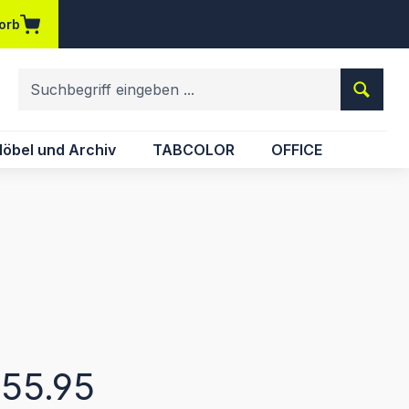
orb
em Merkzettel
öbel und Archiv
TABCOLOR
OFFICE
eis:
55.95