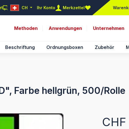
rt
CH
Ihr Konto
Merkzettel
Warenk
Du hast 0 Produkte auf d
Methoden
Anwendungen
Unternehmen
Beschriftung
Ordnungsboxen
Zubehör
M
D", Farbe hellgrün, 500/Rolle
Regulärer Pr
CHF 