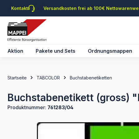
m Hauptinhalt springen
Zur Suche springen
Zur Hauptnavigation springen
Kontakt
Versandkosten frei ab 100€ Nettowarenwe
Aktion
Pakete und Sets
Ordnungsmappen
Startseite
TABCOLOR
Buchstabenetiketten
Buchstabenetikett (gross) "
Produktnummer:
761283/04
Bildergalerie überspringen