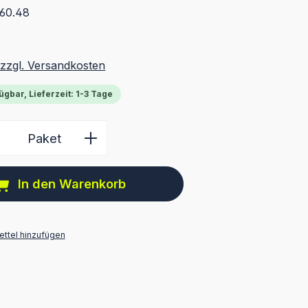
 60.48
 zzgl. Versandkosten
ügbar, Lieferzeit: 1-3 Tage
 Anzahl: Gib den gewünschten Wert ein 
Paket
In den Warenkorb
ttel hinzufügen