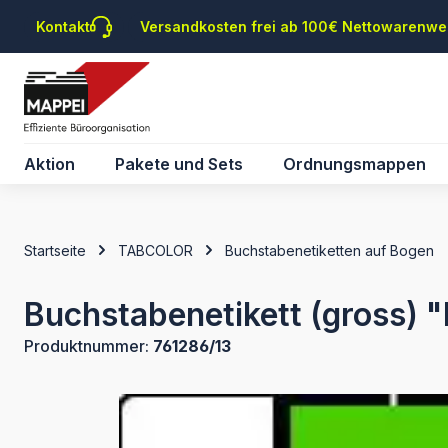
m Hauptinhalt springen
Zur Suche springen
Zur Hauptnavigation springen
Kontakt
Versandkosten frei ab 100€ Nettowarenwe
Aktion
Pakete und Sets
Ordnungsmappen
Startseite
TABCOLOR
Buchstabenetiketten auf Bogen
Buchstabenetikett (gross) 
Produktnummer:
761286/13
Bildergalerie überspringen