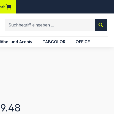
orb
em Merkzettel
öbel und Archiv
TABCOLOR
OFFICE
eis:
9.48