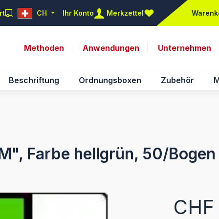
rt
CH
Ihr Konto
Merkzettel
Warenk
Du hast 0 Produkte auf d
Methoden
Anwendungen
Unternehmen
Beschriftung
Ordnungsboxen
Zubehör
M
"M", Farbe hellgrün, 50/Bogen
Regulärer Pr
CHF 