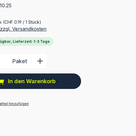
10.25
ck
(CHF 0.19 / 1 Stück)
 zzgl. Versandkosten
ügbar, Lieferzeit: 1-3 Tage
 Anzahl: Gib den gewünschten Wert ein 
Paket
In den Warenkorb
ttel hinzufügen