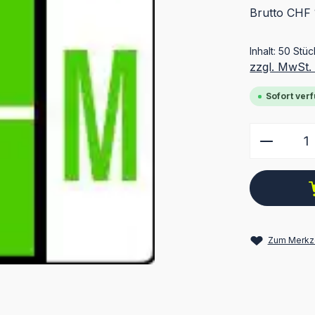
Brutto CHF 
Inhalt:
50 Stü
zzgl. MwSt.
Sofort verf
Produkt
Zum Merkze