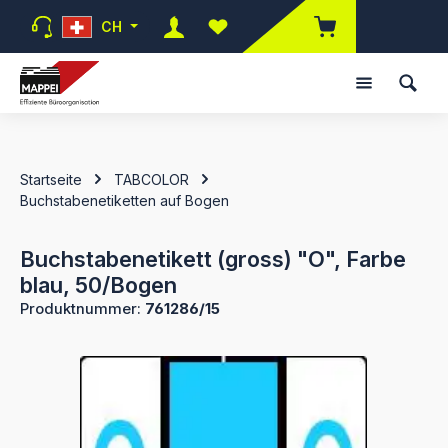
Zum Hauptinhalt springen
CH
Du hast 0 Produkte auf dem Mer
Startseite
TABCOLOR
Buchstabenetiketten auf Bogen
Buchstabenetikett (gross) "O", Farbe
blau, 50/Bogen
Produktnummer:
761286/15
Bildergalerie überspringen