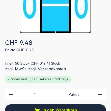
Regulärer Preis:
CHF 9.48
Brutto CHF 10.25
Inhalt:
50 Stück
(CHF 0.19 / 1 Stück)
zzgl. MwSt. zzgl. Versandkosten
Sofort verfügbar, Lieferzeit: 1-3 Tage
Produkt Anzahl: Gib den gewünschten Wert ein ode
Paket
In den Warenkorb