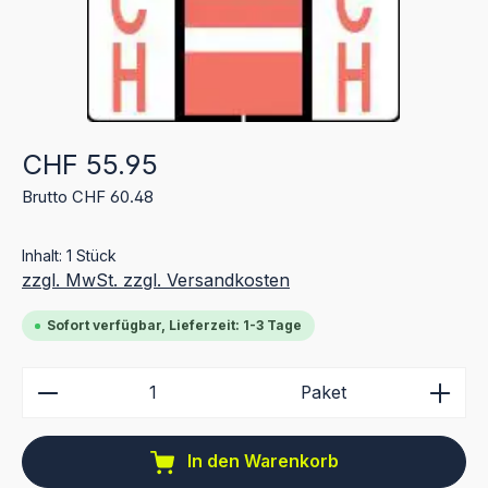
Regulärer Preis:
CHF 55.95
Brutto CHF 60.48
Inhalt:
1 Stück
zzgl. MwSt. zzgl. Versandkosten
Sofort verfügbar, Lieferzeit: 1-3 Tage
Produkt Anzahl: Gib den gewünschten Wert ein ode
Paket
In den Warenkorb