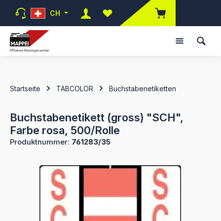
Zum Hauptinhalt springen
CH
Du hast 0 Produkte auf dem Mer
Startseite
TABCOLOR
Buchstabenetiketten
Buchstabenetikett (gross) "SCH",
Farbe rosa, 500/Rolle
Produktnummer:
761283/35
Bildergalerie überspringen