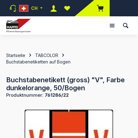
Zum Hauptinhalt springen
CH
Du hast 0 Produkte auf dem Mer
Startseite
TABCOLOR
Buchstabenetiketten auf Bogen
Buchstabenetikett (gross) "V", Farbe
dunkelorange, 50/Bogen
Produktnummer:
761286/22
Bildergalerie überspringen