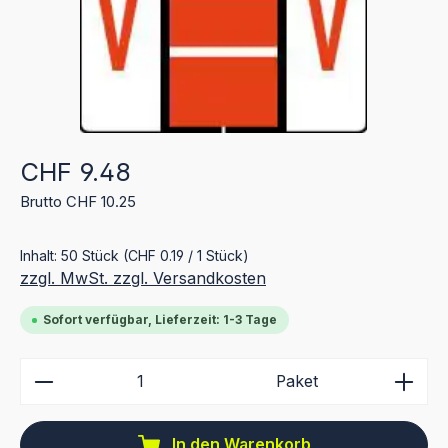
Regulärer Preis:
CHF 9.48
Brutto CHF 10.25
Inhalt:
50 Stück
(CHF 0.19 / 1 Stück)
zzgl. MwSt. zzgl. Versandkosten
Sofort verfügbar, Lieferzeit: 1-3 Tage
Produkt Anzahl: Gib den gewünschten Wert ein ode
Paket
In den Warenkorb