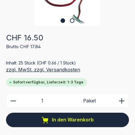
Regulärer Preis:
CHF 16.50
Brutto CHF 17.84
Inhalt:
25 Stück
(CHF 0.66 / 1 Stück)
zzgl. MwSt. zzgl. Versandkosten
Sofort verfügbar, Lieferzeit: 1-3 Tage
Produkt Anzahl: Gib den gewünschten Wert ein ode
Paket
In den Warenkorb