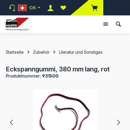
Zum Hauptinhalt springen
CH
Du hast 0 Produkte auf dem Mer
Startseite
Zubehör
Literatur und Sonstiges
Eckspanngummi, 380 mm lang, rot
Produktnummer:
931500
Bildergalerie überspringen