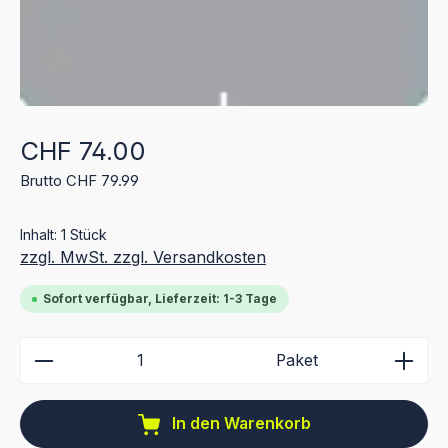
Regulärer Preis:
CHF 74.00
Brutto CHF 79.99
Inhalt:
1 Stück
zzgl. MwSt. zzgl. Versandkosten
Sofort verfügbar, Lieferzeit: 1-3 Tage
Produkt Anzahl: Gib den gewünschten Wert ein ode
Paket
In den Warenkorb