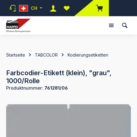
Zum Hauptinhalt springen
CH
Du hast 0 Produkte auf dem Mer
Startseite
TABCOLOR
Kodierungsetiketten
Farbcodier-Etikett (klein), "grau",
1000/Rolle
Produktnummer:
761281/06
Bildergalerie überspringen