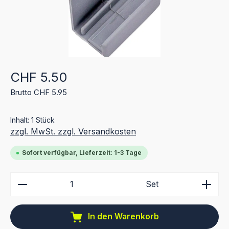
Regulärer Preis:
CHF 5.50
Brutto CHF 5.95
Inhalt:
1 Stück
zzgl. MwSt. zzgl. Versandkosten
Sofort verfügbar, Lieferzeit: 1-3 Tage
Produkt Anzahl: Gib den gewünschten Wert ein ode
Set
In den Warenkorb