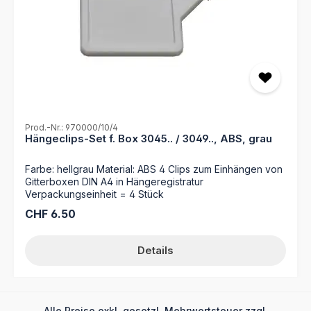
Prod.-Nr.: 970000/10/4
Hängeclips-Set f. Box 3045.. / 3049.., ABS, grau
Farbe: hellgrau Material: ABS 4 Clips zum Einhängen von
Gitterboxen DIN A4 in Hängeregistratur
Verpackungseinheit = 4 Stück
Regulärer Preis:
CHF 6.50
Details
Alle Preise exkl. gesetzl. Mehrwertsteuer zzgl.