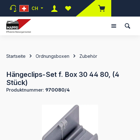
Zum Hauptinhalt springen
CH
Du hast 0 Produkte auf dem Mer
Startseite
Ordnungsboxen
Zubehör
Hängeclips-Set f. Box 30 44 80, (4
Stück)
Produktnummer:
970080/4
Bildergalerie überspringen