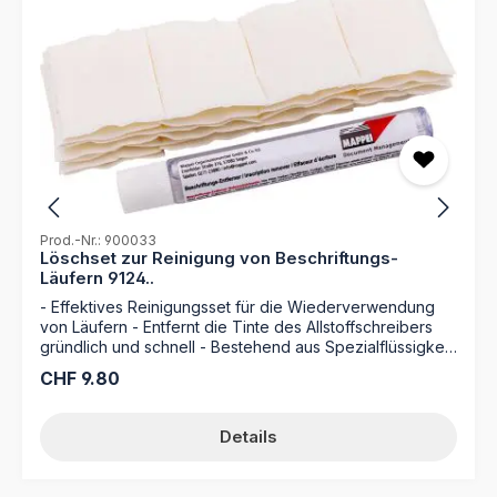
Prod.-Nr.: 900033
Löschset zur Reinigung von Beschriftungs-
Läufern 9124..
- Effektives Reinigungsset für die Wiederverwendung
von Läufern - Entfernt die Tinte des Allstoffschreibers
gründlich und schnell - Bestehend aus Spezialflüssigkeit
(15 ml) und Zellstoffläppchen - Ermöglicht die sofortige
Regulärer Preis:
CHF 9.80
Neubeschriftung nach der Reinigung Das MAPPEI
Löschset ist die ideale Lösung, um Ihre
Beschriftungsläufer und Farbkarten sauber zu halten.
Details
Wenn sich Projektnamen oder Zuständigkeiten ändern,
können Sie die alten Markierungen einfach entfernen.
Die Spezialflüssigkeit löst die Tinte des