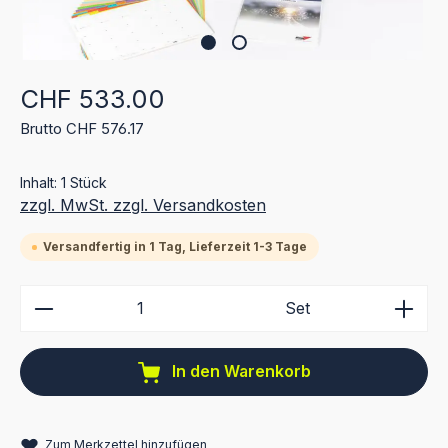
Regulärer Preis:
CHF 533.00
Brutto CHF 576.17
Inhalt:
1 Stück
zzgl. MwSt. zzgl. Versandkosten
Versandfertig in 1 Tag, Lieferzeit 1-3 Tage
Produkt Anzahl: Gib den gewünschten Wert ein ode
Set
In den Warenkorb
Zum Merkzettel hinzufügen