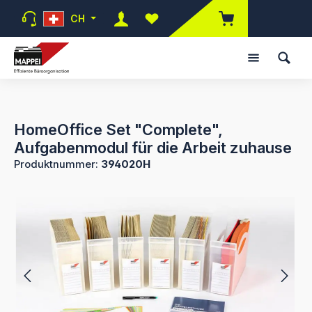
Zum Hauptinhalt springen
CH
Du hast 0 Produkte auf dem Mer
HomeOffice Set "Complete",
Aufgabenmodul für die Arbeit zuhause
Produktnummer:
394020H
Bildergalerie überspringen