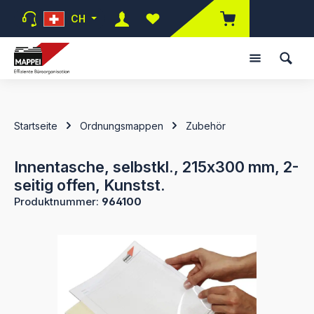
Zum Hauptinhalt springen
CH
Du hast 0 Produkte auf dem Mer
Startseite
Ordnungsmappen
Zubehör
Innentasche, selbstkl., 215x300 mm, 2-
seitig offen, Kunstst.
Produktnummer:
964100
Bildergalerie überspringen