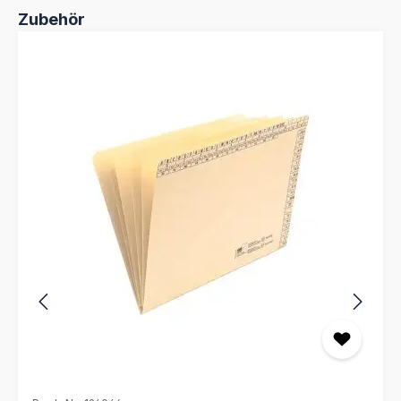
Produktgalerie überspringen
Zubehör