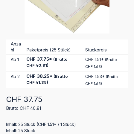
Anza
hl
Paketpreis (25 Stück)
Stückpreis
CHF 37.75*
Ab
1
(Brutto
CHF 1.51*
(Brutto
CHF 40.81)
CHF 1.63)
CHF 38.25*
Ab
2
(Brutto
CHF 1.53*
(Brutto
CHF 41.35)
CHF 1.65)
Regulärer Preis:
CHF 37.75
Brutto CHF 40.81
Inhalt:
25 Stück
(CHF 1.51* / 1 Stück)
Inhalt:
25 Stück