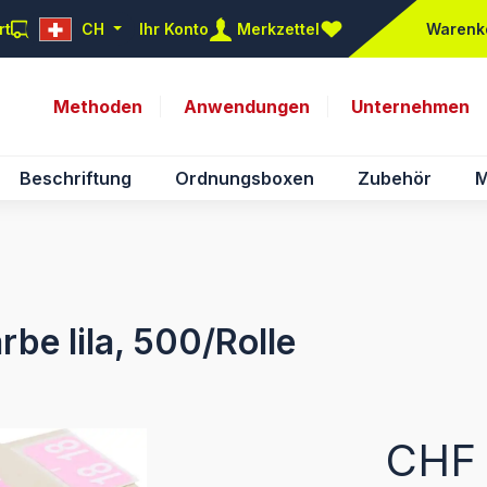
rt
CH
Ihr Konto
Merkzettel
Warenk
Du hast 0 Produkte auf d
Methoden
Anwendungen
Unternehmen
Beschriftung
Ordnungsboxen
Zubehör
M
be lila, 500/Rolle
Regulärer Pr
CHF 