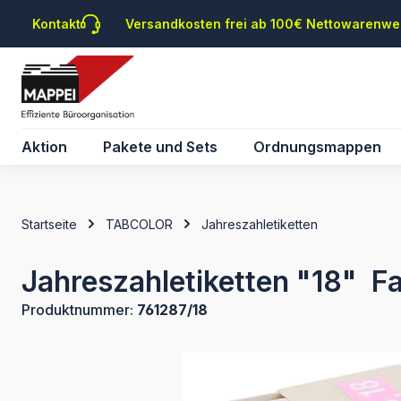
m Hauptinhalt springen
Zur Suche springen
Zur Hauptnavigation springen
Kontakt
Versandkosten frei ab 100€ Nettowarenwe
Aktion
Pakete und Sets
Ordnungsmappen
Startseite
TABCOLOR
Jahreszahletiketten
Jahreszahletiketten "18" Far
Produktnummer:
761287/18
Bildergalerie überspringen