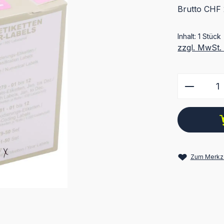
Brutto CHF 
Inhalt:
1 Stück
zzgl. MwSt.
Produkt
Zum Merkze