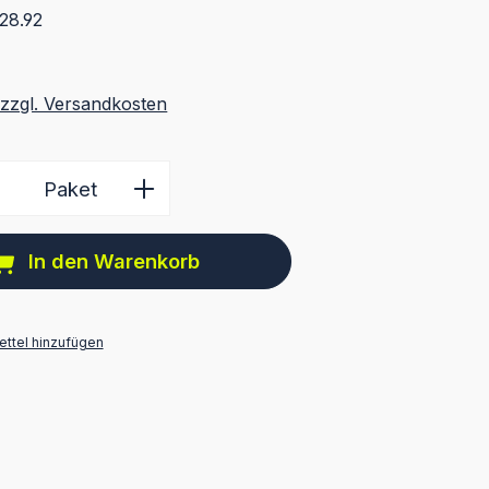
28.92
 zzgl. Versandkosten
 Anzahl: Gib den gewünschten Wert ein 
Paket
In den Warenkorb
ttel hinzufügen