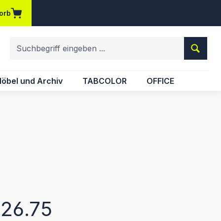
orb
em Merkzettel
öbel und Archiv
TABCOLOR
OFFICE
eis:
26.75