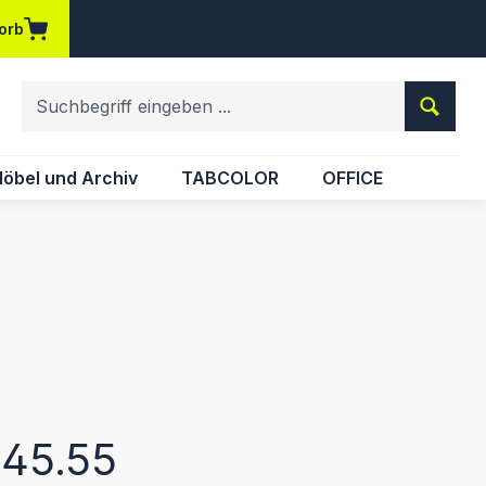
orb
em Merkzettel
öbel und Archiv
TABCOLOR
OFFICE
eis:
45.55