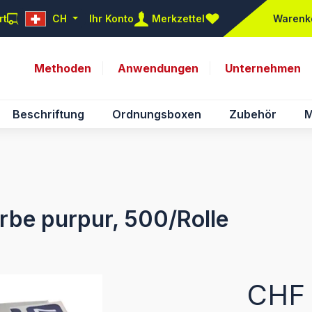
rt
CH
Ihr Konto
Merkzettel
Warenk
Du hast 0 Produkte auf d
Methoden
Anwendungen
Unternehmen
Beschriftung
Ordnungsboxen
Zubehör
M
rbe purpur, 500/Rolle
Regulärer Pr
CHF 