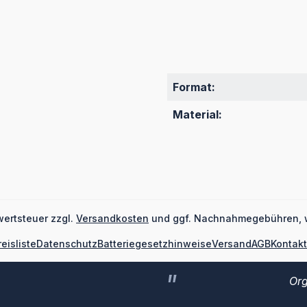
Format:
Material:
wertsteuer zzgl.
Versandkosten
und ggf. Nachnahmegebühren, 
reisliste
Datenschutz
Batteriegesetzhinweise
Versand
AGB
Kontakt
Org