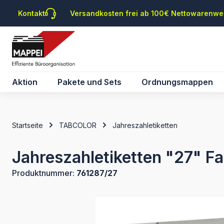
m Hauptinhalt springen
Zur Suche springen
Zur Hauptnavigation springen
Kontakt
Versandkosten frei ab 100€ Nettowarenwe
Aktion
Pakete und Sets
Ordnungsmappen
Startseite
TABCOLOR
Jahreszahletiketten
Jahreszahletiketten "27" Fa
Produktnummer:
761287/27
Bildergalerie überspringen