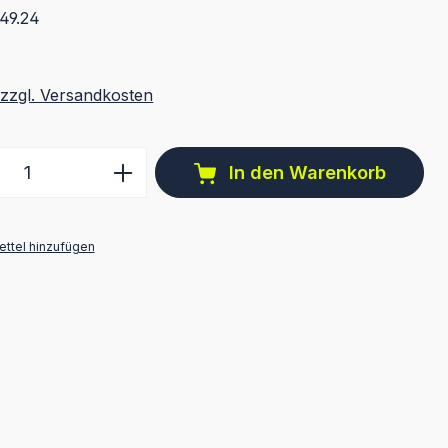
49.24
 zzgl. Versandkosten
 Anzahl: Gib den gewünschten Wert ein 
In den Warenkorb
ttel hinzufügen