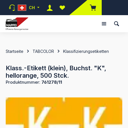
Zum Hauptinhalt springen
CH
Du hast 0 Produkte auf dem Mer
Startseite
TABCOLOR
Klassifizierungsetiketten
Klass.-Etikett (klein), Buchst. "K",
hellorange, 500 Stck.
Produktnummer:
761278/11
Bildergalerie überspringen