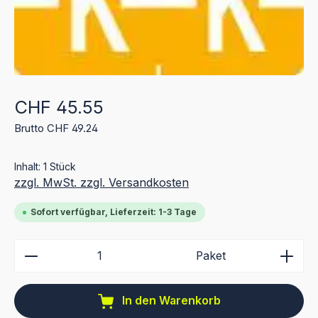
Regulärer Preis:
CHF 45.55
Brutto CHF 49.24
Inhalt:
1 Stück
zzgl. MwSt. zzgl. Versandkosten
Sofort verfügbar, Lieferzeit: 1-3 Tage
Produkt Anzahl: Gib den gewünschten Wert ein ode
Paket
In den Warenkorb