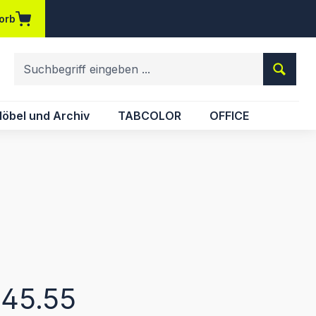
orb
em Merkzettel
öbel und Archiv
TABCOLOR
OFFICE
eis:
45.55