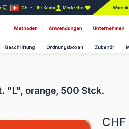
rt
CH
Ihr Konto
Merkzettel
Warenk
Du hast 0 Produkte auf d
Methoden
Anwendungen
Unternehmen
Beschriftung
Ordnungsboxen
Zubehör
M
t. "L", orange, 500 Stck.
Regulärer Pr
CHF 