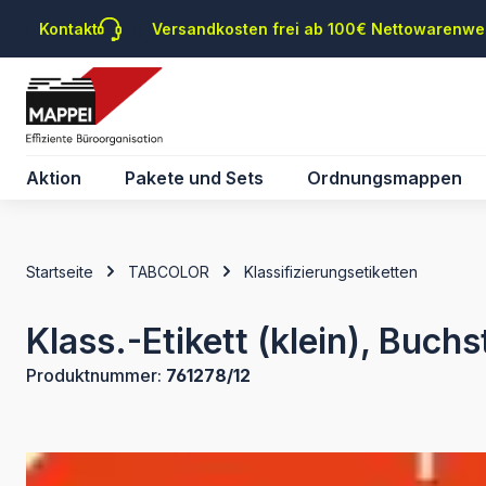
m Hauptinhalt springen
Zur Suche springen
Zur Hauptnavigation springen
Kontakt
Versandkosten frei ab 100€ Nettowarenwe
Aktion
Pakete und Sets
Ordnungsmappen
Startseite
TABCOLOR
Klassifizierungsetiketten
Klass.-Etikett (klein), Buchs
Produktnummer:
761278/12
Bildergalerie überspringen