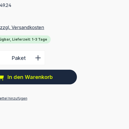
49.24
 zzgl. Versandkosten
ügbar, Lieferzeit: 1-3 Tage
 Anzahl: Gib den gewünschten Wert ein 
Paket
In den Warenkorb
ttel hinzufügen