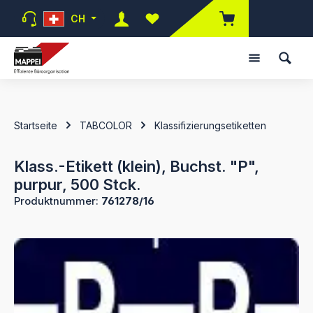
Zum Hauptinhalt springen
CH
Du hast 0 Produkte auf dem Mer
Startseite
TABCOLOR
Klassifizierungsetiketten
Klass.-Etikett (klein), Buchst. "P",
purpur, 500 Stck.
Produktnummer:
761278/16
Bildergalerie überspringen