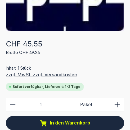
Regulärer Preis:
CHF 45.55
Brutto CHF 49.24
Inhalt:
1 Stück
zzgl. MwSt. zzgl. Versandkosten
Sofort verfügbar, Lieferzeit: 1-3 Tage
Produkt Anzahl: Gib den gewünschten Wert ein ode
Paket
In den Warenkorb