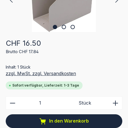
Regulärer Preis:
CHF 16.50
Brutto CHF 17.84
Inhalt:
1 Stück
zzgl. MwSt. zzgl. Versandkosten
Sofort verfügbar, Lieferzeit: 1-3 Tage
Produkt Anzahl: Gib den gewünschten Wert ein ode
Stück
In den Warenkorb