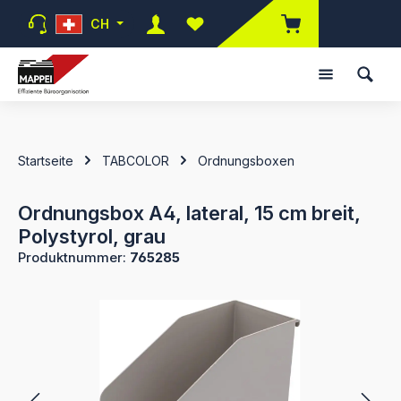
Zum Hauptinhalt springen
CH
Du hast 0 Produkte auf dem Mer
Startseite
TABCOLOR
Ordnungsboxen
Ordnungsbox A4, lateral, 15 cm breit,
Polystyrol, grau
Produktnummer:
765285
Bildergalerie überspringen