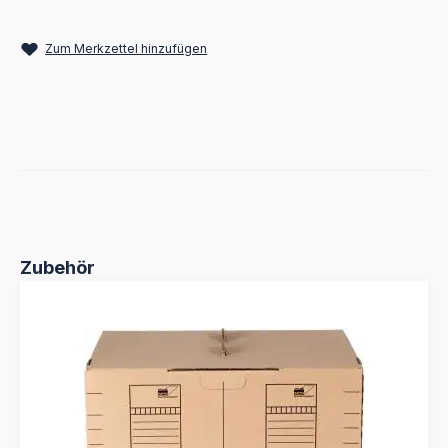
Zum Merkzettel hinzufügen
Produktgalerie überspringen
Zubehör