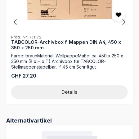
Prod.-Nr.: 761172
TABCOLOR-Archivbox f. Mappen DIN A4, 450 x
350 x 250 mm
Farbe: braunMaterial: WellpappeMaße: ca. 450 x 250 x
350 mm (B x H x T) Archivbox für TABCOLOR-
Stellmappenstapelbar, f. 45 cm Schriftgut
Regulärer Preis:
CHF 27.20
Details
Produktgalerie überspringen
Alternativartikel