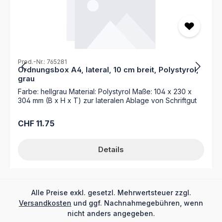
Prod.-Nr.: 765281
Ordnungsbox A4, lateral, 10 cm breit, Polystyrol,
grau
Farbe: hellgrau Material: Polystyrol Maße: 104 x 230 x
304 mm (B x H x T) zur lateralen Ablage von Schriftgut
Regulärer Preis:
CHF 11.75
Details
Alle Preise exkl. gesetzl. Mehrwertsteuer zzgl.
Versandkosten
und ggf. Nachnahmegebühren, wenn
nicht anders angegeben.