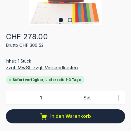
Regulärer Preis:
CHF 278.00
Brutto CHF 300.52
Inhalt:
1 Stück
zzgl. MwSt. zzgl. Versandkosten
Sofort verfügbar, Lieferzeit: 1-3 Tage
Produkt Anzahl: Gib den gewünschten Wert ein ode
Set
In den Warenkorb