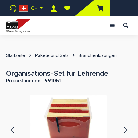
Zum Hauptinhalt springen
CH
Du hast 0 Produkte auf dem Mer
Startseite
Pakete und Sets
Branchenlösungen
Organisations-Set für Lehrende
Produktnummer:
991051
Bildergalerie überspringen