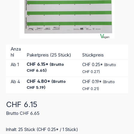
Anza
hl
Paketpreis (25 Stück)
Stückpreis
CHF 6.15*
Ab
1
(Brutto
CHF 0.25*
(Brutto
CHF 6.65)
CHF 0.27)
CHF 4.80*
Ab
4
(Brutto
CHF 0.19*
(Brutto
CHF 5.19)
CHF 0.21)
Regulärer Preis:
CHF 6.15
Brutto CHF 6.65
Inhalt:
25 Stück
(CHF 0.25* / 1 Stück)