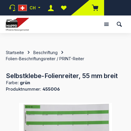
Zum Hauptinhalt springen
CH
Du hast 0 Produkte auf dem Mer
Startseite
Beschriftung
Folien-Beschriftungsreiter / PRINT-Reiter
Selbstklebe-Folienreiter, 55 mm breit
Farbe:
grün
Produktnummer:
455006
Bildergalerie überspringen