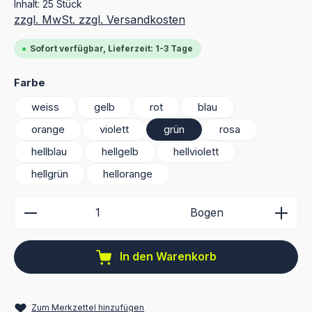
Inhalt:
25 Stück
zzgl. MwSt. zzgl. Versandkosten
Sofort verfügbar, Lieferzeit: 1-3 Tage
auswählen
Farbe
weiss
gelb
rot
blau
orange
violett
grün
rosa
hellblau
hellgelb
hellviolett
hellgrün
hellorange
Produkt Anzahl: Gib den gewünschten Wert ein ode
Bogen
In den Warenkorb
Zum Merkzettel hinzufügen