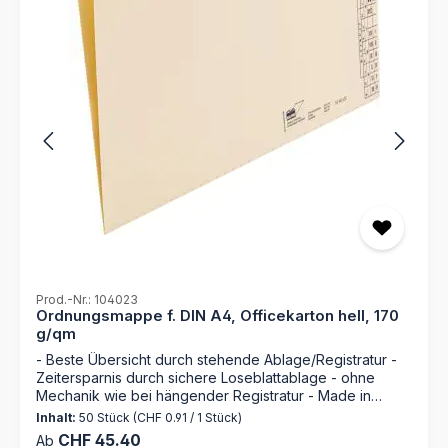
Prod.-Nr.: 104023
Ordnungsmappe f. DIN A4, Officekarton hell, 170
g/qm
- Beste Übersicht durch stehende Ablage/Registratur -
Zeitersparnis durch sichere Loseblattablage - ohne
Mechanik wie bei hängender Registratur - Made in
Germany Entdecken Sie die Ordnungsmappe 104023
Inhalt:
50 Stück
(CHF 0.91 / 1 Stück)
von MAPPEI – Ihr zuverlässiger Partner für die perfekte
Regulärer Preis:
CHF 45.40
Ab