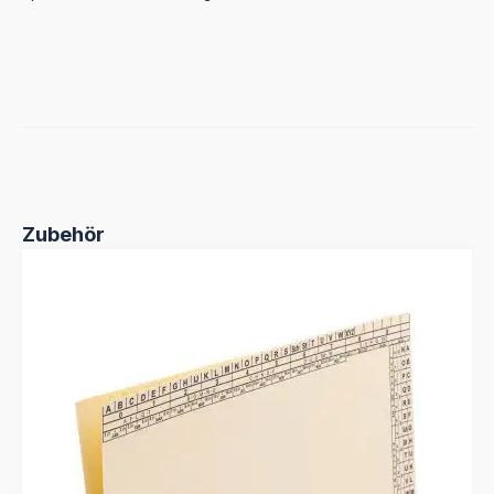
Produktgalerie überspringen
Zubehör