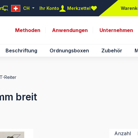
rt
CH
Ihr Konto
Merkzettel
Warenk
Du hast 0 Produkte auf d
Methoden
Anwendungen
Unternehmen
Beschriftung
Ordnungsboxen
Zubehör
M
NT-Reiter
mm breit
Anzahl