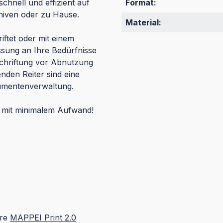
chnell und effizient auf
Format:
chiven oder zu Hause.
Material:
iftet oder mit einem
ssung an Ihre Bedürfnisse
schriftung vor Abnutzung
nden Reiter sind eine
okumentenverwaltung.
on mit minimalem Aufwand!
are
MAPPEI Print 2.0