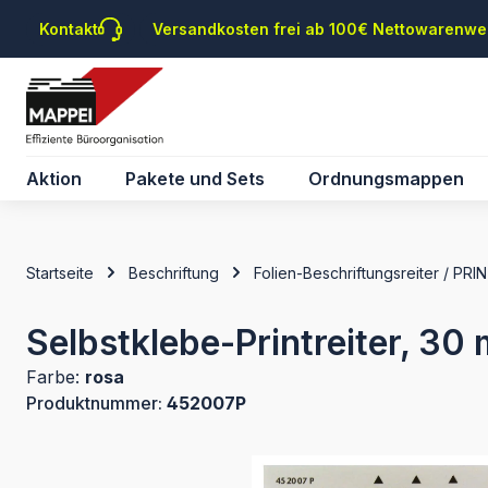
m Hauptinhalt springen
Zur Suche springen
Zur Hauptnavigation springen
Kontakt
Versandkosten frei ab 100€ Nettowarenwe
Aktion
Pakete und Sets
Ordnungsmappen
Startseite
Beschriftung
Folien-Beschriftungsreiter / PRI
Selbstklebe-Printreiter, 30 
Farbe:
rosa
Produktnummer:
452007P
Bildergalerie überspringen