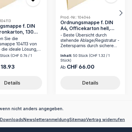
Prod.-Nr.: 104046
 104113
Ordnungsmappe f. DIN
gsmappe f. DIN
A4, Officekarton hell,
ronkarton, 130
230 g/qm
- Beste Übersicht durch
n Sie die
stehende Ablage/Registratur -
smappe 104113 von
Zeitersparnis durch sichere
 die ideale Lösung,
Loseblattablage - ohne
Dokumente effizient
 Stück
(CHF 0.76 / 1
Inhalt:
50 Stück
(CHF 1.32 / 1
Mechanik wie bei hängender
sieren. Hergestellt
Stück)
Registratur - Made in Germany
itativ hochwertigem
 18.93
CHF 66.00
 Preis:
Regulärer Preis:
Die Ordnungsmappe 104046
Ab
ton mit 120 g/m²,
von MAPPEI ist die ideale
 diese Mappe nicht
Lösung für die effiziente
 ihre Haltbarkeit,
Details
Details
Aufbewahrung von
auch durch ihre
Dokumenten. Hergestellt aus
arnis. Bringen Sie
hochwertigem Natronkarton
in Ihren Arbeitsalltag
mit 230 g/m² und mit
 Ordnungsmappe
praktischen Features
on MAPPEI! Dank ihres
wenn nicht anders angegeben.
ausgestattet, bietet diese
igen Materials und
stabile Mappe eine
hdachten Ausstattung
Downloads
Newsletteranmeldung
Sitemap
Vertrag widerrufen
übersichtliche Organisation für
e Dokumente stets
etwas größere Papiermengen.
fbewahrt. Die alpha-
Bringen Sie Ordnung in Ihre