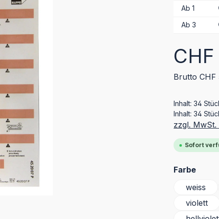
Ab
1
Ab
3
Regulärer Pr
CHF 
Brutto CHF 
Inhalt:
34 Stü
Inhalt:
34 Stüc
zzgl. MwSt.
Sofort verf
ausw
Farbe
weiss
violett
hellviolet