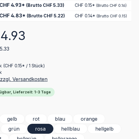
CHF 4.93*
(Brutto CHF 5.33)
CHF 0.15*
(Brutto CHF 0.16)
CHF 4.83*
(Brutto CHF 5.22)
CHF 0.14*
(Brutto CHF 0.15)
eis:
4.93
5.33
ck
(CHF 0.15* / 1 Stück)
k
 zzgl. Versandkosten
ügbar, Lieferzeit: 1-3 Tage
ählen
gelb
rot
blau
orange
grün
rosa
hellblau
hellgelb
t
hellgrün
hellorange