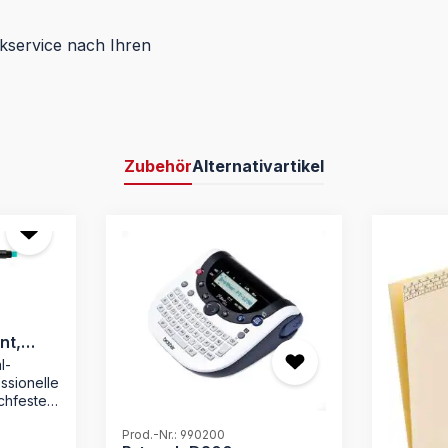
kservice nach Ihren
Zubehör
Alternativartikel
nt,
l-
essionelle
chfeste
Prod.-Nr.: 990200
 sauberes