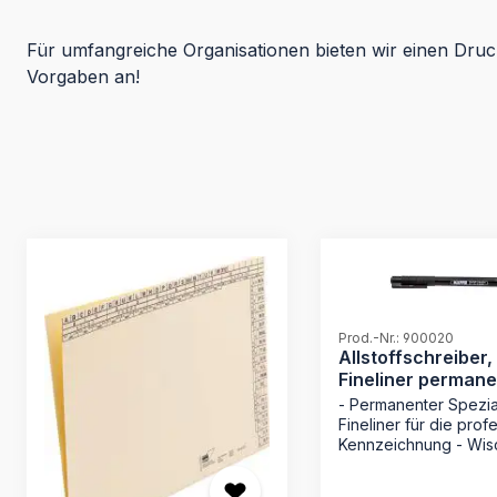
Für umfangreiche Organisationen bieten wir einen Druc
Vorgaben an!
Produktgalerie überspringen
Prod.-Nr.: 900020
Allstoffschreiber,
Fineliner permane
schwarz
- Permanenter Spezia
Fineliner für die prof
Kennzeichnung - Wis
Tinte: Trocknet
sekundenschnell für