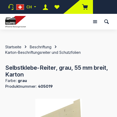
Zum Hauptinhalt springen
CH
Du hast 0 Produkte auf dem Mer
Startseite
Beschriftung
Karton-Beschriftungsreiter und Schutzfolien
Selbstklebe-Reiter, grau, 55 mm breit,
Karton
Farbe:
grau
Produktnummer:
405019
Bildergalerie überspringen