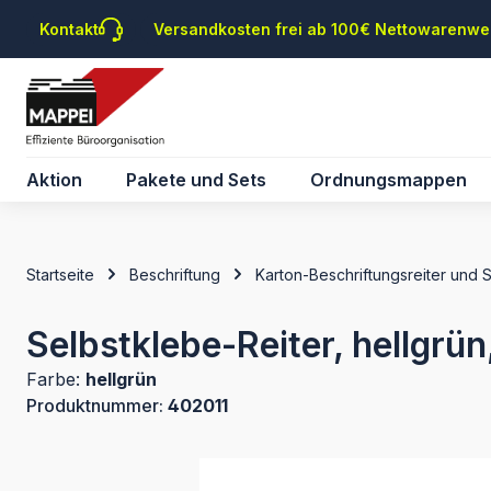
m Hauptinhalt springen
Zur Suche springen
Zur Hauptnavigation springen
Kontakt
Versandkosten frei ab 100€ Nettowarenwe
Aktion
Pakete und Sets
Ordnungsmappen
Startseite
Beschriftung
Karton-Beschriftungsreiter und 
Selbstklebe-Reiter, hellgrü
Farbe:
hellgrün
Produktnummer:
402011
Bildergalerie überspringen