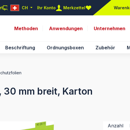
rt
CH
Ihr Konto
Merkzettel
Warenk
Du hast 0 Produkte auf d
Methoden
Anwendungen
Unternehmen
Beschriftung
Ordnungsboxen
Zubehör
M
Schutzfolien
n, 30 mm breit, Karton
Anzahl