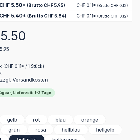
CHF 5.50*
(Brutto CHF 5.95)
CHF 0.11*
(Brutto CHF 0.12)
CHF 5.40*
(Brutto CHF 5.84)
CHF 0.11*
(Brutto CHF 0.12)
eis:
5.50
5.95
ck
(CHF 0.11* / 1 Stück)
k
 zzgl. Versandkosten
ügbar, Lieferzeit: 1-3 Tage
ählen
gelb
rot
blau
orange
grün
rosa
hellblau
hellgelb
t
hellgrün
hellorange