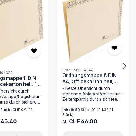
Prod.-Nr.: 104046
 104023
Ordnungsmappe f. DIN
gsmappe f. DIN
A4, Officekarton hell,
icekarton hell, 170
230 g/qm
- Beste Übersicht durch
Übersicht durch
stehende Ablage/Registratur -
 Ablage/Registratur -
Zeitersparnis durch sichere
rnis durch sichere
Loseblattablage - ohne
tablage - ohne
 Stück
(CHF 0.91 / 1
Inhalt:
50 Stück
(CHF 1.32 / 1
Mechanik wie bei hängender
 wie bei hängender
Stück)
Registratur - Made in Germany
tur - Made in Germany
 45.40
CHF 66.00
Die Ordnungsmappe 104046
 Preis:
Regulärer Preis:
Ab
n Sie die
von MAPPEI ist die ideale
smappe 104023 von
Lösung für die effiziente
Ihr zuverlässiger