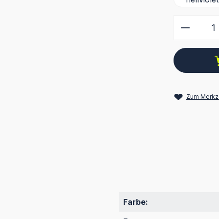
Produkt
Zum Merkze
Farbe: