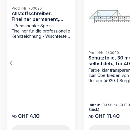
Prod.-Nr.: 900020
Allstoffschreiber,
Fineliner permanent,
schwarz
- Permanenter Spezial-
Fineliner für die professionelle
Kennzeichnung - Wischfeste
Tinte: Trocknet
sekundenschnell für sauberes
Arbeiten - Maximale
Prod.-Nr.: 463000
Lichtbeständigkeit für
Schutzfolie, 30 mm
dauerhaft lesbare
selbstkleb., für 40
Archivierung - Integrierter
Farbe: klar transparen
Spezialradierer für einfache
zum Überkleben von
Korrekturen Der schwarze
Reitern (4020..) Sorgt
Allstoffschreiber von MAPPEI
Schutz und Stabilität 
ist das unverzichtbare
häufiger Benutzung d
Werkzeug für alle, die Wert
1 Verpackungseinheit
auf eine präzise und saubere
Stück
Archivierung legen. Dieser
Inhalt:
100 Stück
(CHF 0.
Fineliner wurde speziell
Stück)
entwickelt, um glatte
CHF 4.10
CHF 11.40
Regulärer Preis:
Regulärer Preis:
Ab
Ab
Oberflächen wie
Beschriftungsläufer und Reiter