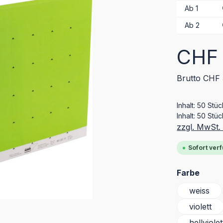
Ab
1
Ab
2
Regulärer Pr
CHF 
Brutto CHF 
Inhalt:
50 Stü
Inhalt:
50 Stüc
zzgl. MwSt.
Sofort verf
ausw
Farbe
weiss
violett
hellviolet