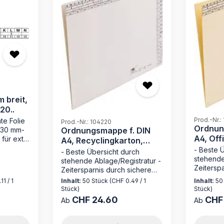
 breit,
20..
Prod.-Nr.:
te Folie
Prod.-Nr.: 104220
Ordnun
Ordnungsmappe f. DIN
 30 mm-
A4, Off
 für extra
A4, Recyclingkarton,
g/qm
bei
weiß, 110 g/qm
- Beste 
- Beste Übersicht durch
er Reiter
stehende
stehende Ablage/Registratur -
 = 100
Zeiterspa
Zeitersparnis durch sichere
Loseblat
Loseblattablage - ohne
11 / 1
Inhalt:
50 Stück
(CHF 0.49 / 1
Inhalt:
50
Mechanik
Mechanik wie bei Akten zum
Stück)
Stück)
Registra
Einhängen - Made in Germany
CHF 24.60
CHF
Regulärer Preis:
Regulärer
Ab
Ab
Entdecke
Entdecken Sie die
Ordnung
Ordnungsmappe 104220 von
MAPPEI – 
MAPPEI – Ihr zuverlässiger