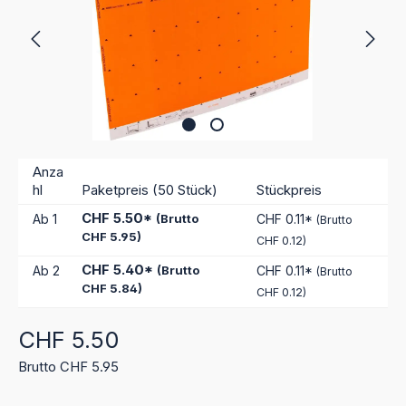
Anza
hl
Paketpreis (50 Stück)
Stückpreis
CHF 5.50*
Ab
1
(Brutto
CHF 0.11*
(Brutto
CHF 5.95)
CHF 0.12)
CHF 5.40*
Ab
2
(Brutto
CHF 0.11*
(Brutto
CHF 5.84)
CHF 0.12)
Regulärer Preis:
CHF 5.50
Brutto CHF 5.95