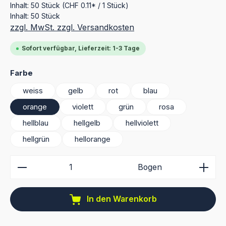
Inhalt:
50 Stück
(CHF 0.11* / 1 Stück)
Inhalt:
50 Stück
zzgl. MwSt. zzgl. Versandkosten
Sofort verfügbar, Lieferzeit: 1-3 Tage
auswählen
Farbe
weiss
gelb
rot
blau
orange
violett
grün
rosa
hellblau
hellgelb
hellviolett
hellgrün
hellorange
Produkt Anzahl: Gib den gewünschten Wert ein ode
Bogen
In den Warenkorb