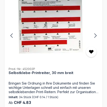
Prod.-Nr.: 452002P
Selbstklebe-Printreiter, 30 mm breit
Bringen Sie Ordnung in Ihre Dokumente und finden Sie
wichtige Unterlagen schnell und einfach mit unseren
selbstklebenden Print-Reitern. Perfekt zur Organisation
nach alphabetischen Kriterien, sodass Sie schnell und
Inhalt:
34 Stück
(CHF 0.14 / 1 Stück)
effizient auf Ihre Unterlagen zugreifen können, sei es in
Regulärer Preis:
CHF 4.83
Ab
Büros, Archiven oder zu Hause. Die Print-Reiter können