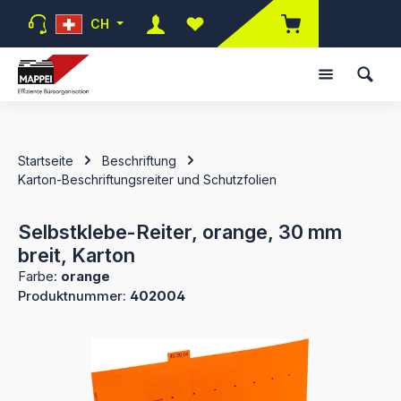
Zum Hauptinhalt springen
CH
Du hast 0 Produkte auf dem Mer
Startseite
Beschriftung
Karton-Beschriftungsreiter und Schutzfolien
Selbstklebe-Reiter, orange, 30 mm
breit, Karton
Farbe:
orange
Produktnummer:
402004
Bildergalerie überspringen