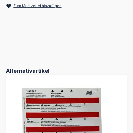
Zum Merkzettel hinzufügen
Produktgalerie überspringen
Alternativartikel