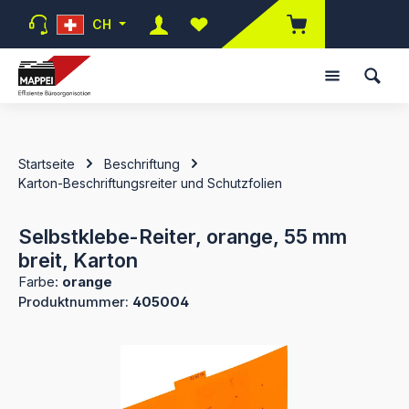
Zum Hauptinhalt springen
CH
Du hast 0 Produkte auf dem Mer
Startseite
Beschriftung
Karton-Beschriftungsreiter und Schutzfolien
Selbstklebe-Reiter, orange, 55 mm
breit, Karton
Farbe:
orange
Produktnummer:
405004
Bildergalerie überspringen