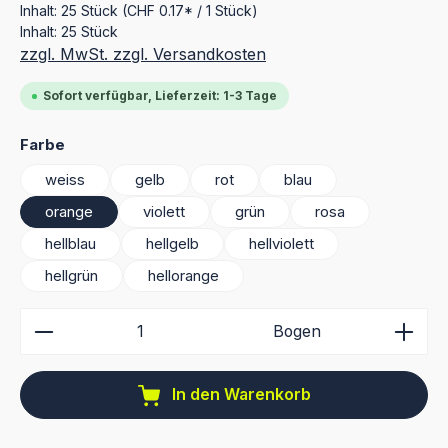
Inhalt:
25 Stück
(CHF 0.17* / 1 Stück)
Inhalt:
25 Stück
zzgl. MwSt. zzgl. Versandkosten
Sofort verfügbar, Lieferzeit: 1-3 Tage
auswählen
Farbe
weiss
gelb
rot
blau
orange
violett
grün
rosa
hellblau
hellgelb
hellviolett
hellgrün
hellorange
Produkt Anzahl: Gib den gewünschten Wert ein ode
Bogen
In den Warenkorb