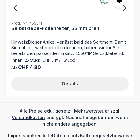
Vorteil: Ermöglicht die nachhaltige Wiederverwendung
von Markierungshilfen
Prod.-Nr.: 455011
Selbstklebe-Folienreiter, 55 mm breit
Hinweis:Dieser Artikel verlässt bald das Sortiment. Damit
Sie nahtlos weiterarbeiten können, haben wir für Sie
bereits den passenden Ersatz: 455011P Selbstklebende
Reiter mit Schutzfolie 55 mm zum Selbstbeschriftenfür
Inhalt:
25 Stück
(CHF 0.19 / 1 Stück)
alphabetische Suchbegriffe 1 Bogen = 25 Reiter Farbe:
Regulärer Preis:
CHF 4.80
Ab
hellgrünMaterial: Karton, Folie Für umfangreiche
Organisationen bieten wir einen Druckservice nach Ihren
Vorgaben (Dateien) an!
Details
Alle Preise exkl. gesetzl. Mehrwertsteuer zzgl.
Versandkosten
und ggf. Nachnahmegebühren, wenn
nicht anders angegeben.
Impressum
Preisliste
Datenschutz
Batteriegesetzhinweise