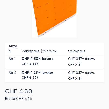
Anza
hl
Paketpreis (25 Stück)
Stückpreis
CHF 4.30*
Ab
1
(Brutto
CHF 0.17*
(Brutto
CHF 4.65)
CHF 0.19)
CHF 4.23*
Ab
4
(Brutto
CHF 0.17*
(Brutto
CHF 4.57)
CHF 0.18)
Regulärer Preis:
CHF 4.30
Brutto CHF 4.65