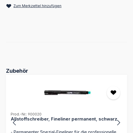
Zum Merkzettel hinzufügen
Produktgalerie überspringen
Zubehör
Prod.-Nr.: 900020
Allstoffschreiber, Fineliner permanent, schwarz
- Permanenter Spezial-Fineliner für die professionelle