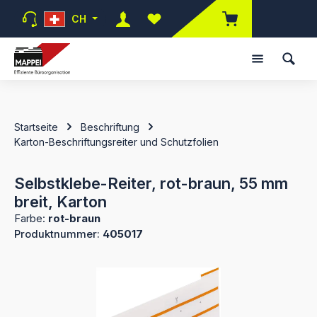
Zum Hauptinhalt springen
CH
Du hast 0 Produkte auf dem Mer
Startseite
Beschriftung
Karton-Beschriftungsreiter und Schutzfolien
Selbstklebe-Reiter, rot-braun, 55 mm
breit, Karton
Farbe:
rot-braun
Produktnummer:
405017
Bildergalerie überspringen