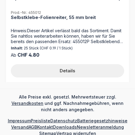
von Markierungshilfen
Prod.-Nr.: 455012
Selbstklebe-Folienreiter, 55 mm breit
Hinweis:Dieser Artikel verlässt bald das Sortiment. Damit
Sie nahtlos weiterarbeiten können, haben wir für Sie
bereits den passenden Ersatz: 455012P Selbstklebende
Reiter mit Schutzfolie 55 mm zum Selbstbeschriftenfür
Inhalt:
25 Stück
(CHF 0.19 / 1 Stück)
alphabetische Suchbegriffe 1 Bogen = 25 Reiter Farbe:
Regulärer Preis:
CHF 4.80
Ab
hellorangeMaterial: Karton, Folie Für umfangreiche
Organisationen bieten wir einen Druckservice nach Ihren
Vorgaben (Dateien) an!
Details
Alle Preise exkl. gesetzl. Mehrwertsteuer zzgl.
Versandkosten
und ggf. Nachnahmegebühren, wenn
nicht anders angegeben.
Impressum
Preisliste
Datenschutz
Batteriegesetzhinweise
Versand
AGB
Kontakt
Downloads
Newsletteranmeldung
Sitemap
Vertrag widerrufen