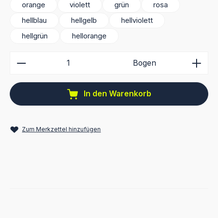
orange
violett
grün
rosa
hellblau
hellgelb
hellviolett
hellgrün
hellorange
Produkt Anzahl: Gib den gewünschten Wert ein ode
Bogen
In den Warenkorb
Zum Merkzettel hinzufügen