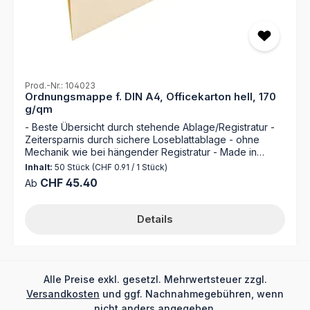
Prod.-Nr.: 104023
Ordnungsmappe f. DIN A4, Officekarton hell, 170
g/qm
- Beste Übersicht durch stehende Ablage/Registratur -
Zeitersparnis durch sichere Loseblattablage - ohne
Mechanik wie bei hängender Registratur - Made in
Germany Entdecken Sie die Ordnungsmappe 104023
Inhalt:
50 Stück
(CHF 0.91 / 1 Stück)
von MAPPEI – Ihr zuverlässiger Partner für die perfekte
Regulärer Preis:
CHF 45.40
Ab
Organisation Ihrer Dokumente. Hergestellt aus
hochwertigem 170 g/m² Natronkarton, bietet diese
Mappe nicht nur erstklassige Langlebigkeit, sondern
Details
auch jede Menge Platzsparpotential. Mit einer Kapazität
von bis zu 100 Blatt Papier ist diese Ordnungsmappe
ideal für Ihre geschäftlichen und persönlichen
Unterlagen geeignet. Dabei bleibt die Akte immer nur
minimal dicker als ihr Inhalt. Der sich auf der Mappe
Alle Preise exkl. gesetzl. Mehrwertsteuer zzgl.
befindende Organisationsdruck ermöglicht Ihnen eine
Versandkosten
und ggf. Nachnahmegebühren, wenn
mühelose Organisation Ihrer Dokumente. Kombiniert mit
nicht anders angegeben.