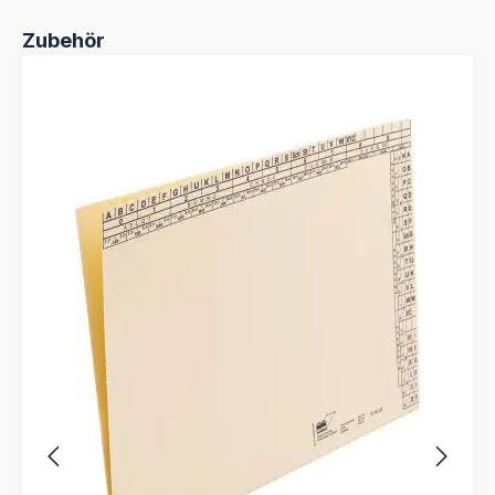
Produktgalerie überspringen
Zubehör