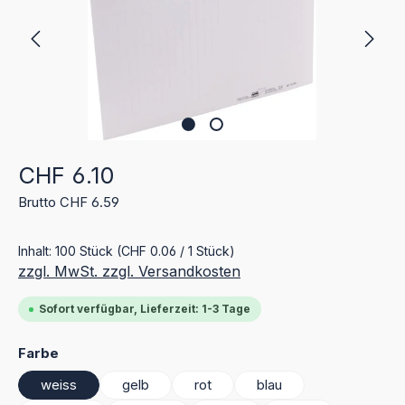
Regulärer Preis:
CHF 6.10
Brutto CHF 6.59
Inhalt:
100 Stück
(CHF 0.06 / 1 Stück)
zzgl. MwSt. zzgl. Versandkosten
Sofort verfügbar, Lieferzeit: 1-3 Tage
auswählen
Farbe
weiss
gelb
rot
blau