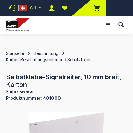
Zum Hauptinhalt springen
CH
Du hast 0 Produkte auf dem Mer
Startseite
Beschriftung
Karton-Beschriftungsreiter und Schutzfolien
Selbstklebe-Signalreiter, 10 mm breit,
Karton
Farbe:
weiss
Produktnummer:
401000
Bildergalerie überspringen