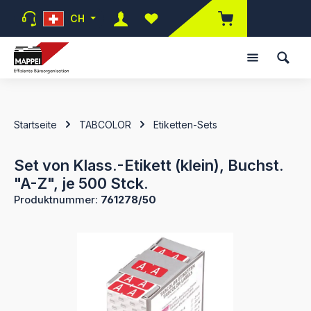
Zum Hauptinhalt springen
CH
Du hast 0 Produkte auf dem Mer
Startseite
TABCOLOR
Etiketten-Sets
Set von Klass.-Etikett (klein), Buchst.
"A-Z", je 500 Stck.
Produktnummer:
761278/50
Bildergalerie überspringen