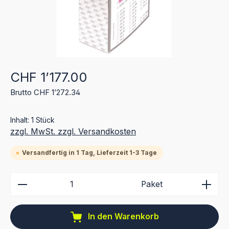
Regulärer Preis:
CHF 1’177.00
Brutto CHF 1’272.34
Inhalt:
1 Stück
zzgl. MwSt. zzgl. Versandkosten
Versandfertig in 1 Tag, Lieferzeit 1-3 Tage
Produkt Anzahl: Gib den gewünschten Wert ein ode
Paket
In den Warenkorb