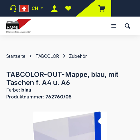
Zum Hauptinhalt springen
CH
Du hast 0 Produkte auf dem Mer
Startseite
TABCOLOR
Zubehör
TABCOLOR-OUT-Mappe, blau, mit
Taschen f. A4 u. A6
Farbe:
blau
Produktnummer:
762760/05
Bildergalerie überspringen