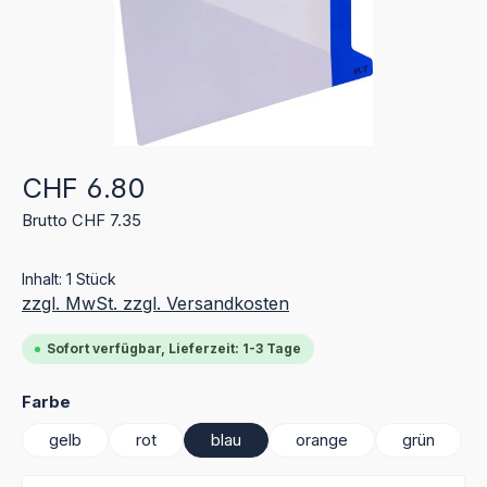
Regulärer Preis:
CHF 6.80
Brutto CHF 7.35
Inhalt:
1 Stück
zzgl. MwSt. zzgl. Versandkosten
Sofort verfügbar, Lieferzeit: 1-3 Tage
auswählen
Farbe
gelb
rot
blau
orange
grün