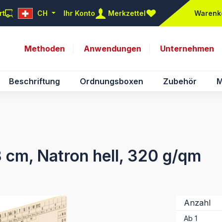
rt
CH
Ihr Konto
Merkzettel
Warenk
Du hast 0 Produkte auf d
Methoden
Anwendungen
Unternehmen
Beschriftung
Ordnungsboxen
Zubehör
M
 cm, Natron hell, 320 g/qm
Anzahl
Ab
1