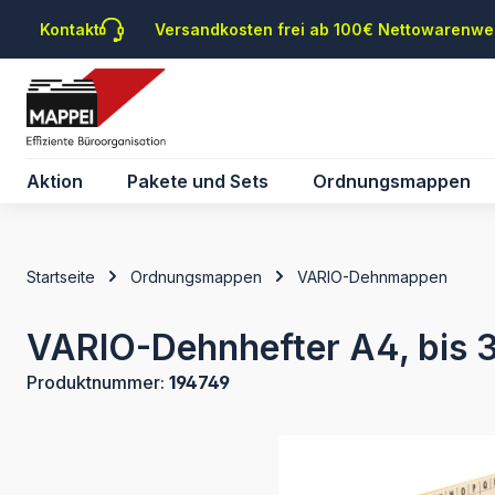
m Hauptinhalt springen
Zur Suche springen
Zur Hauptnavigation springen
Kontakt
Versandkosten frei ab 100€ Nettowarenwe
Aktion
Pakete und Sets
Ordnungsmappen
Startseite
Ordnungsmappen
VARIO-Dehnmappen
VARIO-Dehnhefter A4, bis 3
Produktnummer:
194749
Bildergalerie überspringen