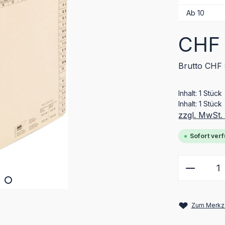
Ab
10
Regulärer Pr
CHF 
Brutto CHF 
Inhalt:
1 Stück
Inhalt:
1 Stück
zzgl. MwSt.
Sofort verf
Produkt
Zum Merkze