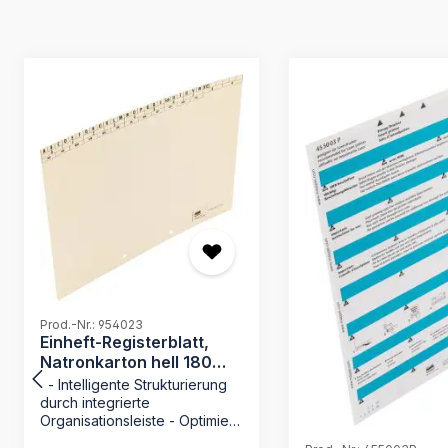
Produktgalerie überspringen
Prod.-Nr.: 954023
Einheft-Registerblatt,
Natronkarton hell 180
g/qm, gelocht
- Intelligente Strukturierung
durch integrierte
Organisationsleiste - Optimiert
für die Verwendung mit