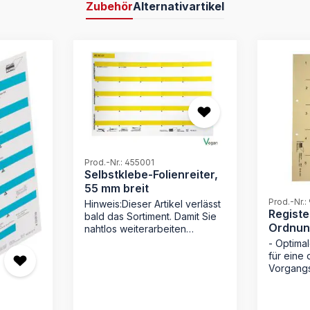
Zubehör
Alternativartikel
Prod.-Nr.: 455001
Selbstklebe-Folienreiter,
55 mm breit
Prod.-Nr.:
Hinweis:Dieser Artikel verlässt
Register
bald das Sortiment. Damit Sie
Ordnun
nahtlos weiterarbeiten
Natron 
können, haben wir für Sie
- Optimal
bereits den passenden
für eine d
Ersatz: 455001P
Vorgangss
Selbstklebende Reiter mit
integrier
Schutzfolie 55 mm zum
für das I
Selbstbeschriftenfür
Strapazi