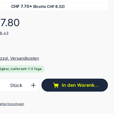
CHF 7.70*
(Brutto CHF 8.32)
eis:
7.80
8.43
 zzgl. Versandkosten
ügbar, Lieferzeit: 1-3 Tage
 Anzahl: Gib den gewünschten Wert ein 
In den Warenkorb
Stück
ttel hinzufügen