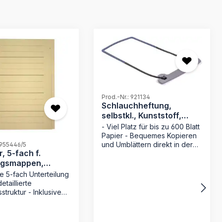
Prod.-Nr.: 921134
Schlauchheftung,
selbstkl., Kunststoff,
grau/schwarz
- Viel Platz für bis zu 600 Blatt
Papier - Bequemes Kopieren
und Umblättern direkt in der
 955446/5
, 5-fach f.
Mappe - Einfaches Aufkleben
gsmappen,
auf der Innenseite jeder
Mappe - Sicherer Halt durch
hell, 230 g/qm
e 5-fach Unterteilung
stabilen Bügel und Deckleiste
etaillierte
Die selbstklebende
truktur - Inklusive
Schlauchheftung von MAPPEI
tem Linien-Vordruck
ist ideal für sehr dicke
nhaltsverzeichnis -
Aktenstapel. Mit Platz für bis
erfähiger