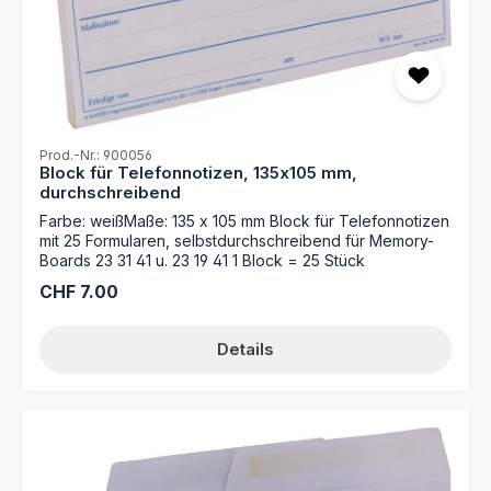
Prod.-Nr.: 900056
Block für Telefonnotizen, 135x105 mm,
durchschreibend
Farbe: weißMaße: 135 x 105 mm Block für Telefonnotizen
mit 25 Formularen, selbstdurchschreibend für Memory-
Boards 23 31 41 u. 23 19 41 1 Block = 25 Stück
Regulärer Preis:
CHF 7.00
Details