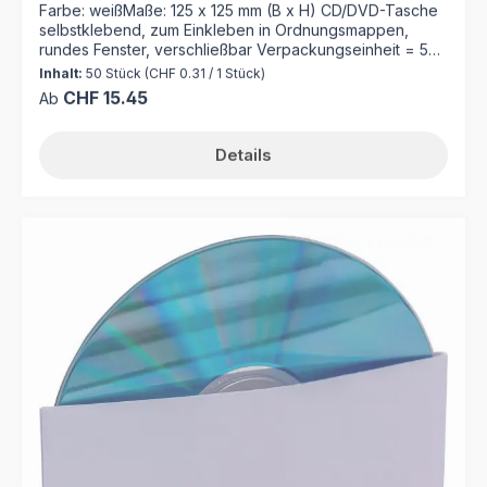
Farbe: weißMaße: 125 x 125 mm (B x H) CD/DVD-Tasche
selbstklebend, zum Einkleben in Ordnungsmappen,
rundes Fenster, verschließbar Verpackungseinheit = 50
Stück
Inhalt:
50 Stück
(CHF 0.31 / 1 Stück)
Regulärer Preis:
CHF 15.45
Ab
Details