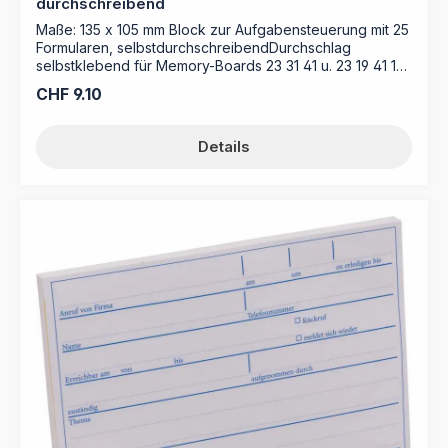
durchschreibend
Maße: 135 x 105 mm Block zur Aufgabensteuerung mit 25
Formularen, selbstdurchschreibendDurchschlag
selbstklebend für Memory-Boards 23 31 41 u. 23 19 41 1
Block = 25 Stück
Regulärer Preis:
CHF 9.10
Details