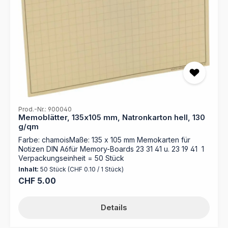
Prod.-Nr.: 900040
Memoblätter, 135x105 mm, Natronkarton hell, 130
g/qm
Farbe: chamoisMaße: 135 x 105 mm Memokarten für
Notizen DIN A6für Memory-Boards 23 31 41 u. 23 19 41 1
Verpackungseinheit = 50 Stück
Inhalt:
50 Stück
(CHF 0.10 / 1 Stück)
Regulärer Preis:
CHF 5.00
Details