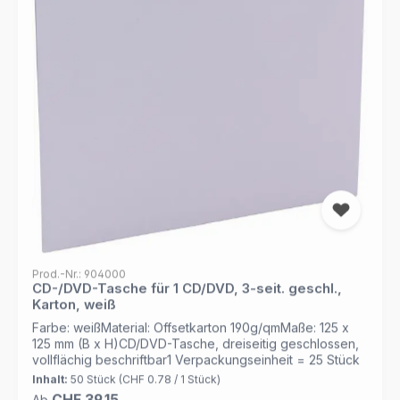
Prod.-Nr.: 904000
CD-/DVD-Tasche für 1 CD/DVD, 3-seit. geschl.,
Karton, weiß
Farbe: weißMaterial: Offsetkarton 190g/qmMaße: 125 x
125 mm (B x H)CD/DVD-Tasche, dreiseitig geschlossen,
vollflächig beschriftbar1 Verpackungseinheit = 25 Stück
Inhalt:
50 Stück
(CHF 0.78 / 1 Stück)
Regulärer Preis:
CHF 39.15
Ab