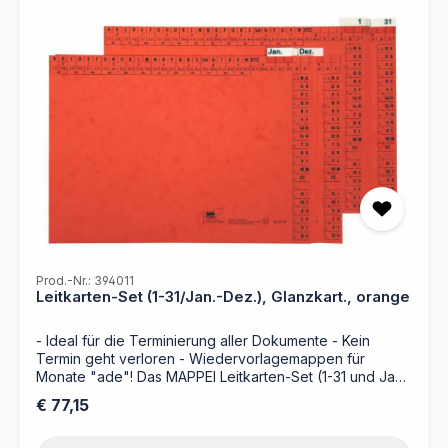
Prod.-Nr.: 394011
Leitkarten-Set (1-31/Jan.-Dez.), Glanzkart., orange
- Ideal für die Terminierung aller Dokumente - Kein
Termin geht verloren - Wiedervorlagemappen für
Monate "ade"! Das MAPPEI Leitkarten-Set (1-31 und Jan.-
Dez.) ist die ideale Lösung für eine strukturierte und
Regulärer Preis:
€ 77,15
übersichtliche Dokumentenorganisation nach
Kalenderwochen. Mit den 43 fertig konfektionierten