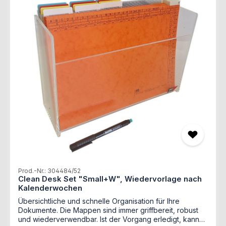
repräsentative Ordnungsbox aus Acrylglas 30 47 84
(362 x 225 x 155 mm (B x H x T))-4 Aktionsmappen klar,
mit Läufer weiß 12 40 90/00, wiederverwendbar-4
Aktionsmappen klar, mit Läufer gelb 12 40 90/01,
wiederverwendbar-4 Aktionsmappen klar, mit Läufer rot
12 40 90/02, wiederverwendbar-4 Aktionsmappen klar,
mit Läufer blau 12 40 90/03, wiederverwendbar-4
Aktionsmappen klar, mit Läufer orange 12 40 90/04,
wiederverwendbar-1 Allstoffschreiber 90 00 20 -1
Löschset 90 00 33-1 Leitkarten-Set 39 40 11 zur
Wiedervorlage nach Tagen und Monaten-inkl. Anleitung
Prod.-Nr.: 304484/52
Clean Desk Set "Small+W", Wiedervorlage nach
Kalenderwochen
Übersichtliche und schnelle Organisation für Ihre
Dokumente. Die Mappen sind immer griffbereit, robust
und wiederverwendbar. Ist der Vorgang erledigt, kann