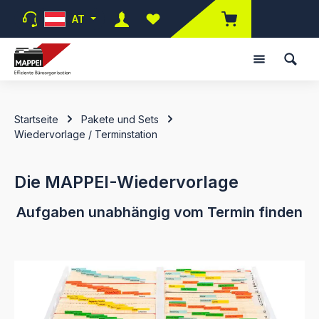
Zum Hauptinhalt springen
AT
Du hast 0 Produkte auf dem Merk
Startseite
Pakete und Sets
Wiedervorlage / Terminstation
Die MAPPEI-Wiedervorlage
Aufgaben unabhängig vom Termin finden