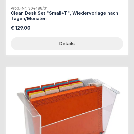
Prod.-Nr.: 304488/31
Clean Desk Set "Small+T", Wiedervorlage nach
Tagen/Monaten
Regulärer Preis:
€ 129,00
Details