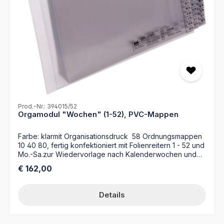
übrigen Unterlagen abheben. Gefertigt aus
hochwertigem Pressspankarton mit einem Gewicht von
335 g/qm, bieten die Karten eine hervorragende
Haltbarkeit und Widerstandsfähigkeit. Mit dem MAPPEI
Leitkarten-Set "Wochen" haben Sie Ihre Termine und
Aufgaben fest im Griff. - 52 Leitkarten - Farbe Orange -
Pressspankarton 335 g/m² - Format 314 x 225mm
Prod.-Nr.: 394015/52
Orgamodul "Wochen" (1-52), PVC-Mappen
Farbe: klarmit Organisationsdruck 58 Ordnungsmappen
10 40 80, fertig konfektioniert mit Folienreitern 1 - 52 und
Mo.-Sa.zur Wiedervorlage nach Kalenderwochen und
Wochentagen
Regulärer Preis:
€ 162,00
Details