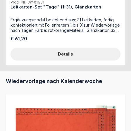
Prod.-Nr.: 394011/31
Leitkarten-Set "Tage" (1-31), Glanzkarton
Ergänzungsmodul bestehend aus: 31 Leitkarten, fertig
konfektioniert mit Folienreitern 1 bis 31zur Wiedervorlage
nach Tagen Farbe: rot-orangeMaterial: Glanzkarton 335
g/qmmit Organisationsdruck
Regulärer Preis:
€ 61,20
Details
Produktgalerie überspringen
Wiedervorlage nach Kalenderwoche