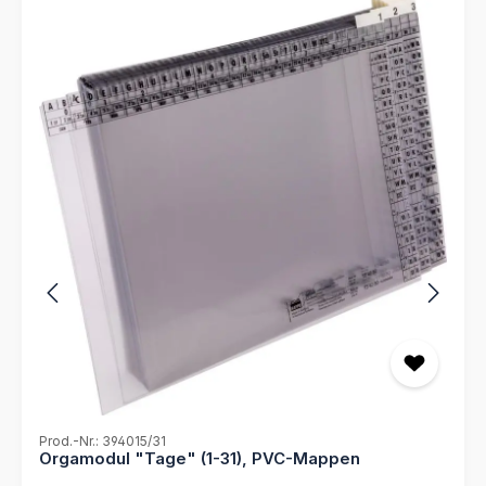
90/00, wiederverwendbar- 3 Aktionsmappen klar, mit
Läufer gelb 12 40 90/01, wiederverwendbar- 3
Aktionsmappen klar, mit Läufer rot 12 40 90/02,
wiederverwendbar- 3 Aktionsmappen klar, mit Läufer
blau 12 40 90/03, wiederverwendbar- 1 Allstoffschreiber
90 00 20- 1 Löschset 90 00 33 zur Reinigung der
Beschriftungsläufer- 1 Farbkarte für Ihre individuellen
Aktenplan 90 00 06- inkl. Anleitung
Prod.-Nr.: 394015/31
Orgamodul "Tage" (1-31), PVC-Mappen