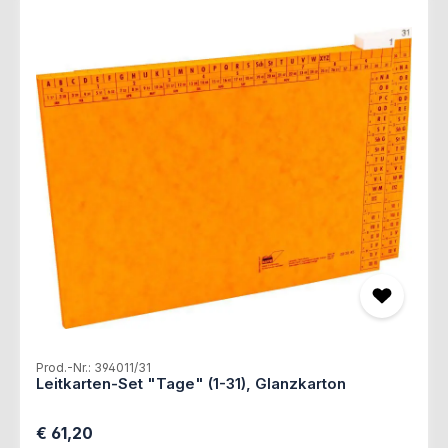
Produktgalerie überspringen
Prod.-Nr.: 394011/31
Leitkarten-Set "Tage" (1-31), Glanzkarton
Regulärer Preis:
€ 61,20