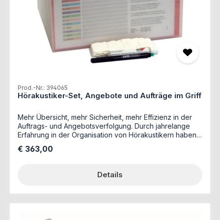
Prod.-Nr.: 394065
Hörakustiker-Set, Angebote und Aufträge im Griff
Mehr Übersicht, mehr Sicherheit, mehr Effizienz in der
Auftrags- und Angebotsverfolgung. Durch jahrelange
Erfahrung in der Organisation von Hörakustikern haben
wir Ihnen ein Set zusammengestellt, mit dem Sie sofort
Regulärer Preis:
€ 363,00
und perfekt organisiert sind. Verwenden Sie die Farben
der Reiter für bestimmte Kundengruppen und verfolgen
Sie die Aufträge mit der Wiedervorlage nach Tagen und
Details
Monaten. Durch die Wiedervorlage steht jedes
Dokument auf dem richtigen Bearbeitungsdatum und
kann trotzdem unabhängig davon, aufgrund der
eindeutigen und immer sichtbaren Kennzeichnung
gefunden werden. Die Standard-Ordnungsbox kann