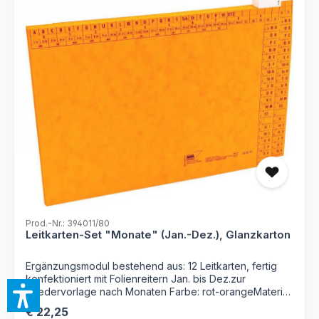
Prod.-Nr.: 394011/80
Leitkarten-Set "Monate" (Jan.-Dez.), Glanzkarton
Ergänzungsmodul bestehend aus: 12 Leitkarten, fertig
konfektioniert mit Folienreitern Jan. bis Dez.zur
Wiedervorlage nach Monaten Farbe: rot-orangeMaterial:
Glanzkarton 335 g/qmmit Organisationsdruck
Regulärer Preis:
€ 22,25