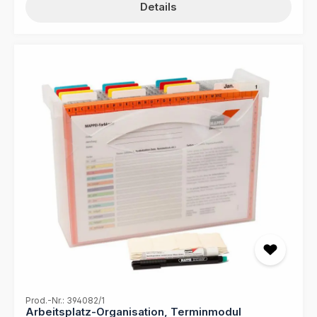
Leitkarten, die jeweils mit den Ziffern 1 bis 31 und den
Details
Monaten Jan.-Dez. versehen sind, behalten Sie stets
den Überblick über Ihre wöchentlichen Abläufe und
Fristen. Hergestellt aus robustem Pressspankarton,
bietet dieses Wiedervorlage-System die nötige
Langlebigkeit und Stabilität für den täglichen Einsatz im
Büro. Optimieren Sie Ihre Dokumentenverwaltung mit
dem MAPPEI Leitkarten-Set, dem idealen Ersatz zum
Wiedervorlage-Ordner. Dieses Set ist speziell darauf
ausgelegt, Ihnen eine effiziente Wiedervorlage und
Nachverfolgung Ihrer Unterlagen nach Tagen zu
ermöglichen. Jede der 43 Leitkarten ist mit einem
Folienreiter ausgestattet und klar mit den Ziffern 1 bis 31
und den Monaten Jan.-Dez. bedruckt. So können Sie
Ihre Dokumente systematisch und übersichtlich
organisieren. Die auffällige orange Farbe sorgt dafür,
dass die Leitkarten schnell auffindbar sind und sich von
den übrigen Unterlagen abheben. Gefertigt aus
hochwertigem Pressspankarton mit einem Gewicht von
335 g/qm, bieten die Karten eine hervorragende
Haltbarkeit und Widerstandsfähigkeit. Mit dem MAPPEI
Leitkarten-Set haben Sie Ihre Termine und Aufgaben
fest im Griff. Produktdetails: 43 Leitkarten Farbe: Orange
Pressspankarton 335 g/m² Format: 314 x 225 mm
Prod.-Nr.: 394082/1
Arbeitsplatz-Organisation, Terminmodul