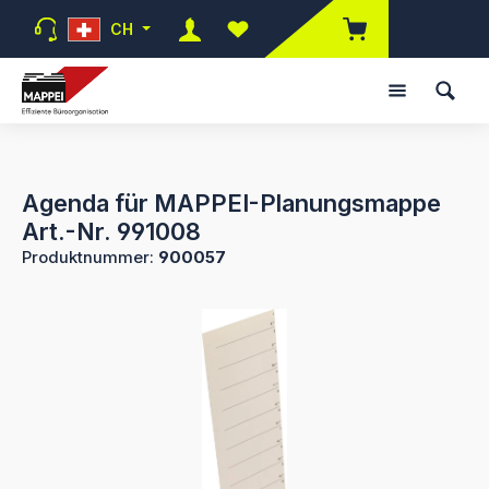
Zum Hauptinhalt springen
CH
Du hast 0 Produkte auf dem Mer
Agenda für MAPPEI-Planungsmappe
Art.-Nr. 991008
Produktnummer:
900057
Bildergalerie überspringen