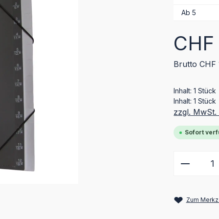
Ab
5
Regulärer Pr
CHF 
Brutto CHF 
Inhalt:
1 Stück
Inhalt:
1 Stück
zzgl. MwSt.
Sofort verf
Produkt
Zum Merkze