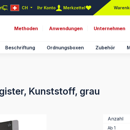
rt
CH
Ihr Konto
Merkzettel
Warenk
Du hast 0 Produkte auf d
Methoden
Anwendungen
Unternehmen
Beschriftung
Ordnungsboxen
Zubehör
M
ster, Kunststoff, grau
Anzahl
Ab
1