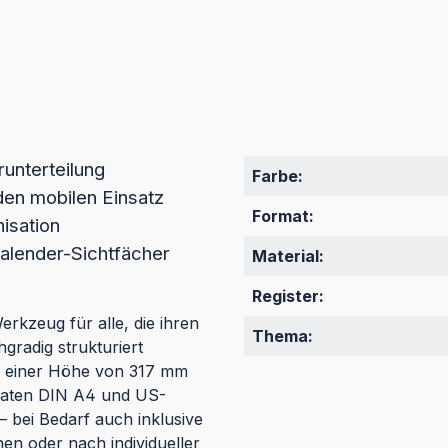
runterteilung
Farbe:
 den mobilen Einsatz
Format:
nisation
alender-Sichtfächer
Material:
Register:
erkzeug für alle, die ihren
Thema:
gradig strukturiert
nd einer Höhe von 317 mm
rmaten DIN A4 und US-
 – bei Bedarf auch inklusive
n oder nach individueller