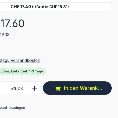
CHF 17.40*
(Brutto CHF 18.81)
eis:
17.60
19.03
 zzgl. Versandkosten
ügbar, Lieferzeit: 1-3 Tage
 Anzahl: Gib den gewünschten Wert ein 
In den Warenkorb
Stück
ttel hinzufügen