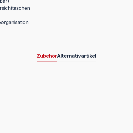
bar)
arsichttaschen
eorganisation
Zubehör
Alternativartikel