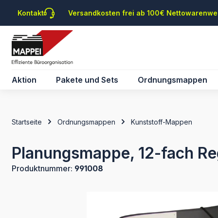
m Hauptinhalt springen
Zur Suche springen
Zur Hauptnavigation springen
Kontakt
Versandkosten frei ab 100€ Nettowarenwe
Aktion
Pakete und Sets
Ordnungsmappen
Startseite
Ordnungsmappen
Kunststoff-Mappen
Planungsmappe, 12-fach Regi
Produktnummer:
991008
Bildergalerie überspringen