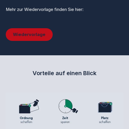
beiliegenden Allstoffschreibers können Sie die 125
Selbstklebereiter in den Farben Rosa, Hellblau und
Mehr zur Wiedervorlage finden Sie hier:
Hellgrün individuell beschriften und sofort mit der
professionellen Strukturierung Ihrer Praxis beginnen.
Das Set für Ihre professionelle Patientenverwaltung
beinhaltet: 1x Standard-Ordnungsbox (348 x 244 x 105
mm) 100x Ordnungsmappen (Typ 10 40 23) für
Wiedervorlage
Dokumente im Format DIN A4 50x Selbstklebereiter 55
mm in Rosa (ideal für farbliche Codierung) 50x
Selbstklebereiter 55 mm in Hellblau 25x
Selbstklebereiter 55 mm in Hellgrün 1x Allstoffschreiber
für die dauerhafte und saubere Beschriftung Einsatz:
Patientenkartei, Behandlungsdokumentation,
Heilpraktiker-Abrechnung Made in Germany
Vorteile auf einen Blick