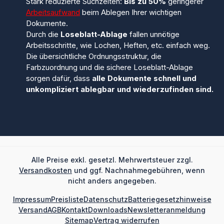
Stark reduzierte Suchzeiten:
Bis zu 50%
geringerer
Arbeitsaufwand
beim Ablegen Ihrer wichtigen
Dokumente.
Durch die
Loseblatt-Ablage
fallen unnötige
Arbeitsschritte, wie Lochen, Heften, etc. einfach weg.
Die übersichtliche Ordnungsstruktur, die
Farbzuordnung und die sichere Loseblatt-Ablage
sorgen dafür, dass
alle Dokumente schnell und
unkompliziert ablegbar und wiederzufinden sind.
Alle Preise exkl. gesetzl. Mehrwertsteuer zzgl.
Versandkosten
und ggf. Nachnahmegebühren, wenn
nicht anders angegeben.
Impressum
Preisliste
Datenschutz
Batteriegesetzhinweise
Versand
AGB
Kontakt
Downloads
Newsletteranmeldung
Sitemap
Vertrag widerrufen