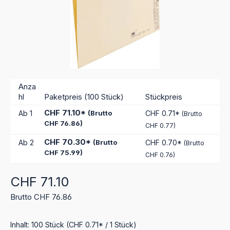
Anza
hl
Paketpreis (100 Stück)
Stückpreis
CHF 71.10*
Ab
1
(Brutto
CHF 0.71*
(Brutto
CHF 76.86)
CHF 0.77)
CHF 70.30*
Ab
2
(Brutto
CHF 0.70*
(Brutto
CHF 75.99)
CHF 0.76)
Regulärer Preis:
CHF 71.10
Brutto CHF 76.86
Inhalt:
100 Stück
(CHF 0.71* / 1 Stück)