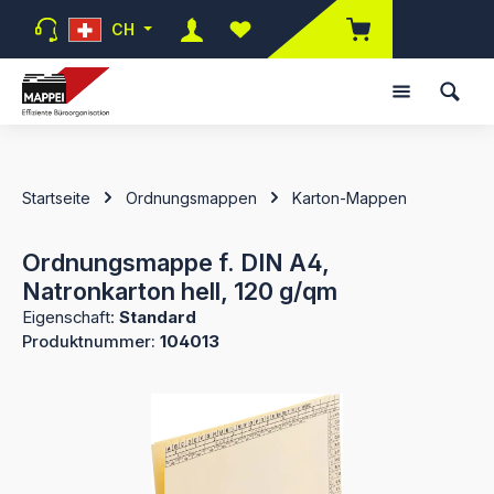
Zum Hauptinhalt springen
CH
Du hast 0 Produkte auf dem Mer
Startseite
Ordnungsmappen
Karton-Mappen
Ordnungsmappe f. DIN A4,
Natronkarton hell, 120 g/qm
Eigenschaft:
Standard
Produktnummer:
104013
Bildergalerie überspringen