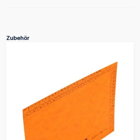
Produktgalerie überspringen
Zubehör