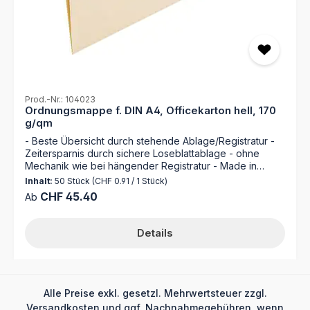
Prod.-Nr.: 104023
Ordnungsmappe f. DIN A4, Officekarton hell, 170
g/qm
- Beste Übersicht durch stehende Ablage/Registratur -
Zeitersparnis durch sichere Loseblattablage - ohne
Mechanik wie bei hängender Registratur - Made in
Germany Entdecken Sie die Ordnungsmappe 104023
Inhalt:
50 Stück
(CHF 0.91 / 1 Stück)
von MAPPEI – Ihr zuverlässiger Partner für die perfekte
Regulärer Preis:
CHF 45.40
Ab
Organisation Ihrer Dokumente. Hergestellt aus
hochwertigem 170 g/m² Natronkarton, bietet diese
Mappe nicht nur erstklassige Langlebigkeit, sondern
Details
auch jede Menge Platzsparpotential. Mit einer Kapazität
von bis zu 100 Blatt Papier ist diese Ordnungsmappe
ideal für Ihre geschäftlichen und persönlichen
Unterlagen geeignet. Dabei bleibt die Akte immer nur
minimal dicker als ihr Inhalt. Der sich auf der Mappe
Alle Preise exkl. gesetzl. Mehrwertsteuer zzgl.
befindende Organisationsdruck ermöglicht Ihnen eine
Versandkosten
und ggf. Nachnahmegebühren, wenn