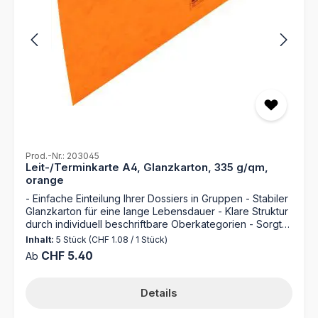
Prod.-Nr.: 203045
Leit-/Terminkarte A4, Glanzkarton, 335 g/qm,
orange
- Einfache Einteilung Ihrer Dossiers in Gruppen - Stabiler
Glanzkarton für eine lange Lebensdauer - Klare Struktur
durch individuell beschriftbare Oberkategorien - Sorgt
für Ordnung und Übersicht im Archiv Die orangefarbene
Inhalt:
5 Stück
(CHF 1.08 / 1 Stück)
Leit- und Terminkarte von MAPPEI ist die ideale Lösung
Regulärer Preis:
CHF 5.40
Ab
für eine saubere Dokumentenverwaltung. Mit dieser
Karte unterteilen Sie Ihre Akten in logische Gruppen und
schaffen so eine hervorragende Übersicht. Durch das
Details
Anbringen eines beschrifteten Reiters legen Sie die
Hauptkategorie fest, hinter der alle zugehörigen