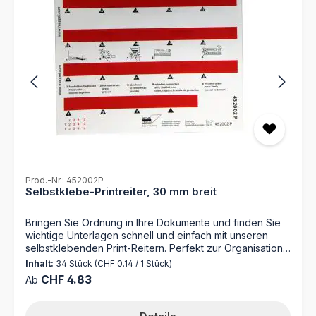
Vorteil: Ermöglicht die nachhaltige Wiederverwendung
von Markierungshilfen
Prod.-Nr.: 452002P
Selbstklebe-Printreiter, 30 mm breit
Bringen Sie Ordnung in Ihre Dokumente und finden Sie
wichtige Unterlagen schnell und einfach mit unseren
selbstklebenden Print-Reitern. Perfekt zur Organisation
nach alphabetischen Kriterien, sodass Sie schnell und
Inhalt:
34 Stück
(CHF 0.14 / 1 Stück)
effizient auf Ihre Unterlagen zugreifen können, sei es in
Regulärer Preis:
CHF 4.83
Ab
Büros, Archiven oder zu Hause. Die Print-Reiter können
entweder handschriftlich beschriftet oder mit einem
Laserdrucker bedruckt werden, was eine flexible