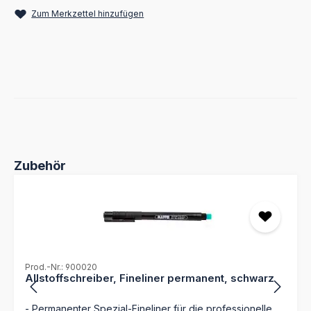
Zum Merkzettel hinzufügen
Produktgalerie überspringen
Zubehör
Prod.-Nr.: 900020
Allstoffschreiber, Fineliner permanent, schwarz
- Permanenter Spezial-Fineliner für die professionelle