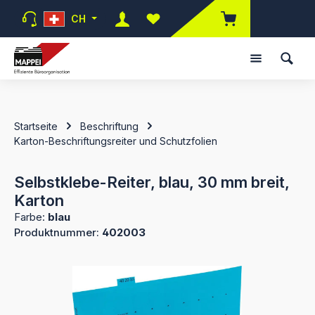
Zum Hauptinhalt springen
CH
Du hast 0 Produkte auf dem Mer
Startseite
Beschriftung
Karton-Beschriftungsreiter und Schutzfolien
Selbstklebe-Reiter, blau, 30 mm breit,
Karton
Farbe:
blau
Produktnummer:
402003
Bildergalerie überspringen