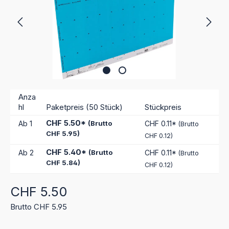
Anza
hl
Paketpreis (50 Stück)
Stückpreis
CHF 5.50*
Ab
1
(Brutto
CHF 0.11*
(Brutto
CHF 5.95)
CHF 0.12)
CHF 5.40*
Ab
2
(Brutto
CHF 0.11*
(Brutto
CHF 5.84)
CHF 0.12)
Regulärer Preis:
CHF 5.50
Brutto CHF 5.95