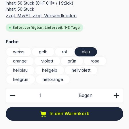
Inhalt:
50 Stück
(CHF 0.11* / 1 Stück)
Inhalt:
50 Stück
zzgl. MwSt. zzgl. Versandkosten
Sofort verfügbar, Lieferzeit: 1-3 Tage
auswählen
Farbe
weiss
gelb
rot
blau
orange
violett
grün
rosa
hellblau
hellgelb
hellviolett
hellgrün
hellorange
Produkt Anzahl: Gib den gewünschten Wert ein ode
Bogen
In den Warenkorb