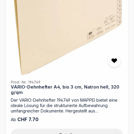
Auffinden der Mappe Fassungsvermögen für bis zu 200
Blatt Papier Passend zur Aufbewahrung in der MAPPEI-
Ordnungsbox
Prod.-Nr.: 194749
VARIO-Dehnhefter A4, bis 3 cm, Natron hell, 320
g/qm
Der VARIO-Dehnhefter 194749 von MAPPEI bietet eine
ideale Lösung für die strukturierte Aufbewahrung
umfangreicher Dokumente. Hergestellt aus
strapazierfähigem Natronkarton mit 320 g/m² und
Regulärer Preis:
CHF 7.70
Ab
ausgestattet mit einer integrierten stufenlos verstellbaren
Dehnfunktion im Mappenboden, wächst diese Mappe
flexibel mit Ihrem Inhalt und gewährleistet eine effiziente