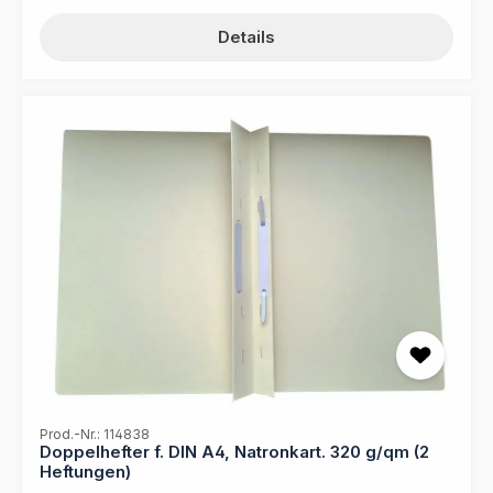
Blatt Papier und erleichtert somit die Organisation Ihrer
Dokumente im Büroalltag. Bringen Sie Ordnung in Ihre
Details
Unterlagen mit dem Stehhefter 104746 von MAPPEI!
Dank des strapazierfähigen Natronkartons und der
gehefteten Ablage mit Metallschnellheftung bleiben Ihre
Dokumente sicher an ihrem Platz. Die zwei
Einschlagklappen am Rückendeckel bieten zusätzlichen
Schutz für ungelochte Unterlagen. Die alphanumerische
Ordnungsleiste ermöglicht ein schnelles Auffinden der
Mappe in Ihrem Archiv. Kombinieren Sie den Stehhefter
mit dem Mappei Selbstklebereiter für eine noch
effizientere Organisation Ihrer Unterlagen. Verlassen Sie
sich auf die bewährte Qualität von MAPPEI und
optimieren Sie Ihre Arbeitsabläufe mit diesem
praktischen Stehhefter. Hergestellt aus robustem
Natronkarton (230 g/m²) Beweglicher Heftfalz mit
Metallschnellheftung Zwei Einschlagklappen am
Rückendeckel für ungelochte Unterlagen
Alphanumerische Ordnungsleiste zum schnellen
Auffinden der Mappe Fassungsvermögen für bis zu 100
Blatt Papier Passend zur Aufbewahrung in der MAPPEI-
Ordnungsbox (vertikale Registratur)
Prod.-Nr.: 114838
Doppelhefter f. DIN A4, Natronkart. 320 g/qm (2
Heftungen)