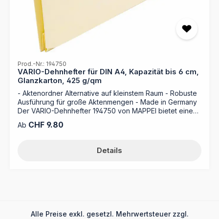
Perfekte Ergänzung zur Aufbewahrung in einer
Ordnungsbox
Prod.-Nr.: 194750
VARIO-Dehnhefter für DIN A4, Kapazität bis 6 cm,
Glanzkarton, 425 g/qm
- Aktenordner Alternative auf kleinstem Raum - Robuste
Ausführung für große Aktenmengen - Made in Germany
Der VARIO-Dehnhefter 194750 von MAPPEI bietet eine
praktische Lösung für die geordnete und flexible
Regulärer Preis:
CHF 9.80
Ab
Aufbewahrung umfangreicher Dokumente. Aus
hochwertigem Glanzkarton mit 425 g/m² gefertigt und mit
einer integrierten stufenlos verstellbaren Dehnfunktion
Details
im Mappenboden ausgestattet, ermöglicht dieser
Dehnhefter eine optimale Organisation Ihrer Unterlagen.
Optimieren Sie Ihre Büroorganisation mit dem VARIO-
Dehnhefter 194750 von MAPPEI! Dieser Dehnhefter
wurde speziell für sehr umfangreiche Vorgänge
entwickelt und wächst dank der integrierten stufenlos
verstellbaren Dehnfunktion im Mappenboden flexibel mit
Alle Preise exkl. gesetzl. Mehrwertsteuer zzgl.
Ihrem Inhalt mit. Mit einer Kapazität von bis zu 500 Blatt