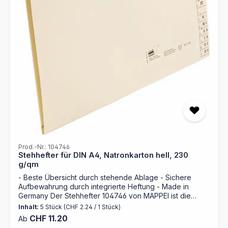
Prod.-Nr.: 104746
Stehhefter für DIN A4, Natronkarton hell, 230
g/qm
- Beste Übersicht durch stehende Ablage - Sichere
Aufbewahrung durch integrierte Heftung - Made in
Germany Der Stehhefter 104746 von MAPPEI ist die
perfekte Lösung für die geordnete Aufbewahrung Ihrer
Inhalt:
5 Stück
(CHF 2.24 / 1 Stück)
Unterlagen. Mit hochwertigem Natronkarton und
Regulärer Preis:
CHF 11.20
Ab
durchdachten Funktionen bietet er Platz für bis zu 100