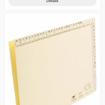
Details
Organisation Ihrer Unterlagen. Optimieren Sie Ihre
Büroorganisation mit dem VARIO-Dehnhefter 194749 von
MAPPEI! Dieser hochwertige Dehnhefter wurde speziell
für sehr umfangreiche Vorgänge entwickelt und bietet
Platz für bis zu 300 Blatt Papier. Dank der integrierten
stufenlos verstellbaren Dehnfunktion im Mappenboden
passt sich die Mappe flexibel an den Umfang Ihres
Schriftguts an und wächst mit Ihrem Inhalt mit. Die
bewegliche Kunststoffschlauchheftung ermöglicht ein
optimales Zwischenheften und Kopieren direkt aus der
Mappe, was Ihren Arbeitsablauf noch effizienter
gestaltet. Die alphanumerische Ordnungsleiste
erleichtert das schnelle Auffinden der Mappe in Ihrem
Archiv, während die Seitenklappen dafür sorgen, dass
Ihre Dokumente sicher an Ort und Stelle bleiben.
Verlassen Sie sich auf den VARIO-Dehnhefter, um Ihre
Büroorganisation zu verbessern und Ihre Arbeitsabläufe
zu optimieren. Hergestellt aus strapazierfähigem
Natronkarton (320 g/m²) Integrierte stufenlos
verstellbare Dehnfunktion im Mappenboden Bewegliche
Kunststoffschlauchheftung für optimales Zwischenheften
und Kopieren direkt aus der Mappe Alphanumerische
Ordnungsleiste zum schnellen Auffinden der Mappe
Seitenklappen halten die Unterlagen sicher an ihrem
Platz Fassungsvermögen für bis zu 300 Blatt Papier