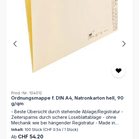
Prod.-Nr.: 104012
Ordnungsmappe f. DIN A4, Natronkarton hell, 90
g/qm
- Beste Übersicht durch stehende Ablage/Registratur -
Zeitersparnis durch sichere Loseblattablage - ohne
Mechanik wie bei hängender Registratur - Made in
Germany Die Ordnungsmappe 104012 von MAPPEI ist die
Inhalt:
100 Stück
(CHF 0.54 / 1 Stück)
ideale Lösung für die effiziente Aufbewahrung und
Regulärer Preis:
CHF 54.20
Ab