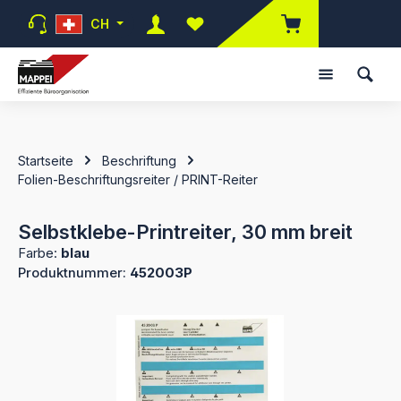
Zum Hauptinhalt springen
CH
Du hast 0 Produkte auf dem Mer
Startseite
Beschriftung
Folien-Beschriftungsreiter / PRINT-Reiter
Selbstklebe-Printreiter, 30 mm breit
Farbe:
blau
Produktnummer:
452003P
Bildergalerie überspringen