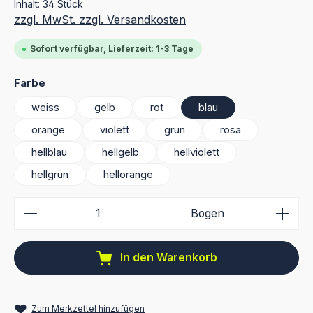
Inhalt:
34 Stück
zzgl. MwSt. zzgl. Versandkosten
Sofort verfügbar, Lieferzeit: 1-3 Tage
auswählen
Farbe
weiss
gelb
rot
blau
orange
violett
grün
rosa
hellblau
hellgelb
hellviolett
hellgrün
hellorange
Produkt Anzahl: Gib den gewünschten Wert ein ode
Bogen
In den Warenkorb
Zum Merkzettel hinzufügen