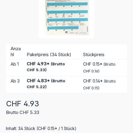
Anza
hl
Paketpreis (34 Stück)
Stückpreis
CHF 4.93*
Ab
1
(Brutto
CHF 0.15*
(Brutto
CHF 5.33)
CHF 0.16)
CHF 4.83*
Ab
3
(Brutto
CHF 0.14*
(Brutto
CHF 5.22)
CHF 0.15)
Regulärer Preis:
CHF 4.93
Brutto CHF 5.33
Inhalt:
34 Stück
(CHF 0.15* / 1 Stück)