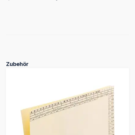
Produktgalerie überspringen
Zubehör