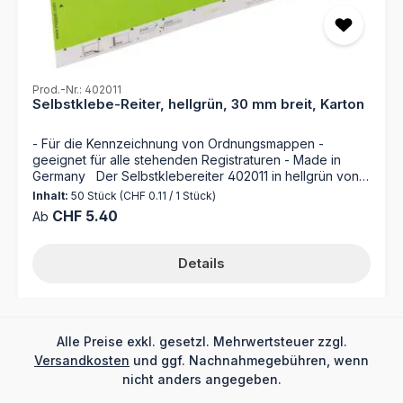
besondere Wünsche hinsichtlich der Gestaltung der
Ordnungsmappen? Gerne fertigen wir Ordnungsmappen
nach Ihren Vorgaben, sprechen Sie uns an!
Prod.-Nr.: 402011
Selbstklebe-Reiter, hellgrün, 30 mm breit, Karton
- Für die Kennzeichnung von Ordnungsmappen -
geeignet für alle stehenden Registraturen - Made in
Germany Der Selbstklebereiter 402011 in hellgrün von
MAPPEI ist die perfekte Ergänzung für Ihre
Inhalt:
50 Stück
(CHF 0.11 / 1 Stück)
Ordnungsmappen. Mit selbstklebenden Kartonreitern,
Regulärer Preis:
CHF 5.40
Ab
die einfach anzubringen und individuell beschriftbar
sind, sichert dieser Selbstklebereiter eine übersichtliche
Organisation Ihrer Dokumente. Optimieren Sie Ihre
Details
Büroorganisation mit dem Selbstklebereiter 402011 von
MAPPEI! Dieser praktische Helfer erleichtert Ihnen das
schnelle Auffinden Ihrer Dokumente in Ihren
Ordnungsmappen. Die selbstklebenden Kartonreiter sind
einfach anzubringen und ermöglichen es Ihnen, Ihre
Alle Preise exkl. gesetzl. Mehrwertsteuer zzgl.
Mappen nach Ihren individuellen Bedürfnissen zu
Versandkosten
und ggf. Nachnahmegebühren, wenn
beschriften. Durch die verschiedenen Farben und
nicht anders angegeben.
Suchbegriffe auf den Kartonreitern finden Sie jedes
Dokument auf einen Blick. Nie wieder mühsames